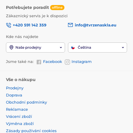
Potřebujete poradit
offline
Zákaznický servis je k dispozici
+420 591 142 359
info@tvrzenaskla.eu
Kde nás najdete
Naše prodejny
Čeština
Jsme také na:
Facebook
Instagram
Vše o nákupu
Prodejny
Doprava
Obchodní podmínky
Reklamace
Vrácení zboží
Výměna zboží
Zásady používání cookies