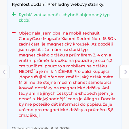
Rychlost dodání. Přehledný webový stránky.
Rychlá vratka peněz, chybně objednaný typ
zboží.
Objednala jsem obal na mobil Techsuit
CandyCase Magsafe Xiaomi Redmi Note 15 5G v
zadní části je magnetický kroužek .Až později
jsem zjistila, že mám asi starší typ
magnetického držáku s průměrem 3, 4 cm a
vnitřní průměr kroužku na pouzdře je cca 4,2
cm tudíž mi pouzdro s mobilem na držáku
NEDRŽÍ a je mi k NIČEMU! Pro další kupující
,doporučuji si předem změřit jaký držák máte.
Mrzí mě ,že stejně musím shánět samolepící
kovové destičky na magnetické držáky. Ani
tady ani na jiných českých e-shopech jsem je
nenašla. Nejvýhodnější cena je Allegru. Docela
by mě potěšilo dát informaci do popisu, že je
určeno pro magnetické držáky o průměru 5,6
cm.Děkuji
Ověřený zákazník, 9. 8. 2026