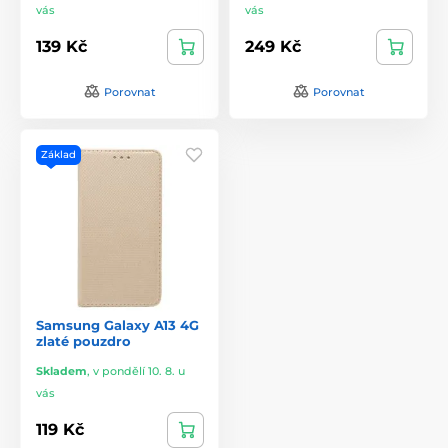
vás
vás
139 Kč
249 Kč
Porovnat
Porovnat
Základ
Samsung Galaxy A13 4G
zlaté pouzdro
Skladem
,
v pondělí 10. 8. u
vás
119 Kč