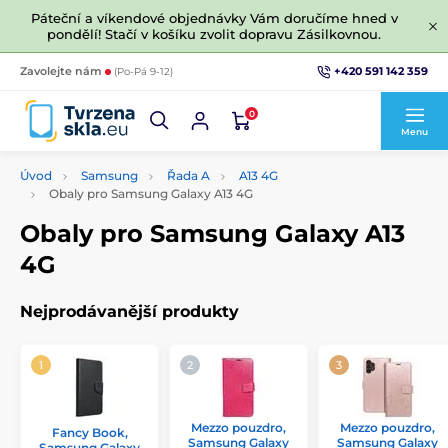
Páteční a víkendové objednávky Vám doručíme hned v
pondělí! Stačí v košíku zvolit dopravu Zásilkovnou.
+420 591 142 359
Zavolejte nám
(Po-Pá 9-12)
0
Menu
Úvod
Samsung
Řada A
A13 4G
Obaly pro Samsung Galaxy A13 4G
Obaly pro Samsung Galaxy A13
4G
Nejprodávanější produkty
Mezzo pouzdro,
Mezzo pouzdro,
Fancy Book,
Samsung Galaxy
Samsung Galaxy
Samsung Galaxy