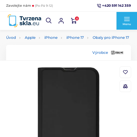
+420 591 142 359
Zavolejte nám
(Po-Pá 9-12)
0
Menu
Úvod
Apple
iPhone
iPhone 17
Obaly pro iPhone 17
Výrobce