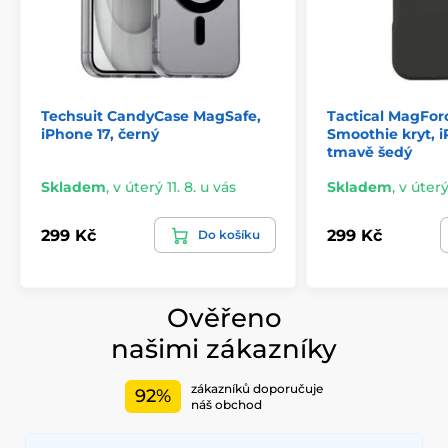
Techsuit CandyCase MagSafe,
Tactical MagFor
iPhone 17, černý
Smoothie kryt, i
tmavě šedý
Skladem
,
v úterý 11. 8. u vás
Skladem
,
v úterý
299 Kč
299 Kč
Do košíku
Ověřeno
našimi zákazníky
zákazníků doporučuje
92%
náš obchod