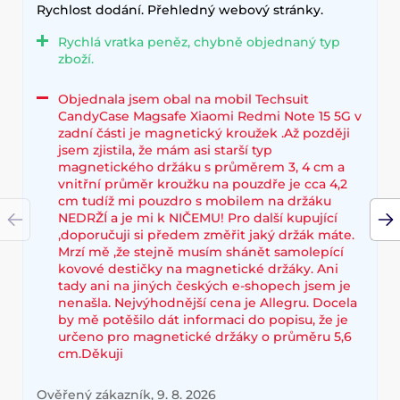
Rychlost dodání. Přehledný webový stránky.
Rychlá vratka peněz, chybně objednaný typ
zboží.
Objednala jsem obal na mobil Techsuit
CandyCase Magsafe Xiaomi Redmi Note 15 5G v
zadní části je magnetický kroužek .Až později
jsem zjistila, že mám asi starší typ
magnetického držáku s průměrem 3, 4 cm a
vnitřní průměr kroužku na pouzdře je cca 4,2
cm tudíž mi pouzdro s mobilem na držáku
NEDRŽÍ a je mi k NIČEMU! Pro další kupující
,doporučuji si předem změřit jaký držák máte.
Mrzí mě ,že stejně musím shánět samolepící
kovové destičky na magnetické držáky. Ani
tady ani na jiných českých e-shopech jsem je
nenašla. Nejvýhodnější cena je Allegru. Docela
by mě potěšilo dát informaci do popisu, že je
určeno pro magnetické držáky o průměru 5,6
cm.Děkuji
Ověřený zákazník, 9. 8. 2026