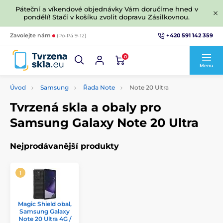
Páteční a víkendové objednávky Vám doručíme hned v
pondělí! Stačí v košíku zvolit dopravu Zásilkovnou.
+420 591 142 359
Zavolejte nám
(Po-Pá 9-12)
0
Menu
Úvod
Samsung
Řada Note
Note 20 Ultra
Tvrzená skla a obaly pro
Samsung Galaxy Note 20 Ultra
Nejprodávanější produkty
Magic Shield obal,
Samsung Galaxy
Note 20 Ultra 4G /