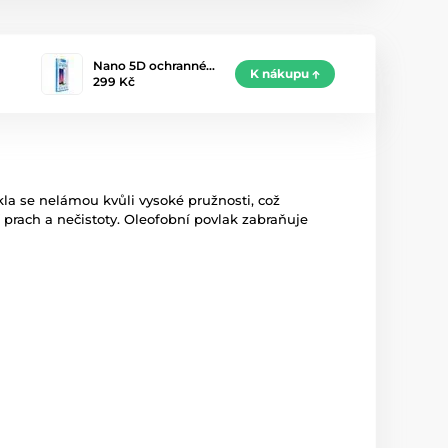
Nano 5D ochranné…
K nákupu
299 Kč
kla se nelámou kvůli vysoké pružnosti, což
í prach a nečistoty. Oleofobní povlak zabraňuje