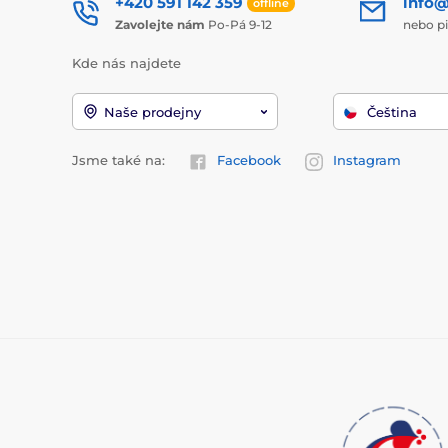
+420 591 142 359
info@
offline
Zavolejte nám
Po-Pá 9-12
nebo p
Kde nás najdete
Naše prodejny
Čeština
Jsme také na:
Facebook
Instagram