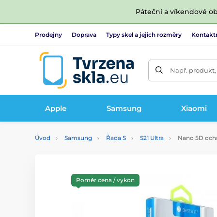
Páteční a víkendové ob
Prodejny
Doprava
Typy skel a jejich rozměry
Kontakt
Např. produkt,
Apple
Samsung
Xiaomi
Úvod
Samsung
Řada S
S21 Ultra
Nano 5D ochra
Poměr cena / vykon