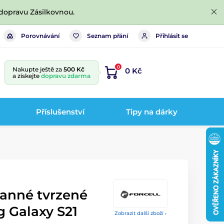
dopravu Zásilkovnou.
Porovnávání
Seznam přání
Přihlásit se
0
Nakupte ještě za
500 Kč
0 Kč
a získejte
dopravu zdarma
Příslušenství
Tipy na dárky
anné tvrzené
g Galaxy S21
Zobrazit další zboží ›