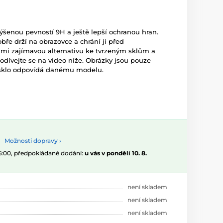
zvýšenou pevností 9H a ještě lepší ochranou hran.
ře drží na obrazovce a chrání ji před
lmi zajímavou alternativu ke tvrzeným sklům a
 Podívejte se na video níže. Obrázky jsou pouze
ti sklo odpovídá danému modelu.
Možnosti dopravy ›
16:00, předpokládané dodání:
u vás v pondělí 10. 8.
není skladem
není skladem
není skladem