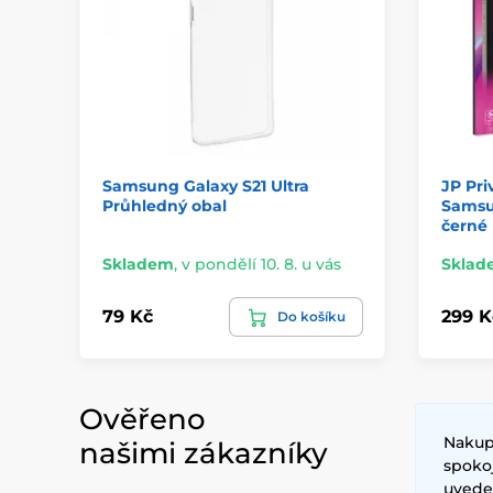
Samsung Galaxy S21 Ultra
JP Pri
Průhledný obal
Samsun
černé
Skladem
,
v pondělí 10. 8. u vás
Sklad
79 Kč
299 K
Do košíku
Ověřeno
Nakupu
našimi zákazníky
spoko
uvede