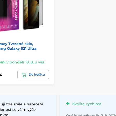
vacy Tvrzené sklo,
g Galaxy S21 Ultra,
em
,
v pondělí 10. 8. u vás
č
Do košíku
Kvalita, rychlost
ji zde stále a naprostá
jenost se vším výše
ným.
Ověřený zákazník, 7. 8. 202