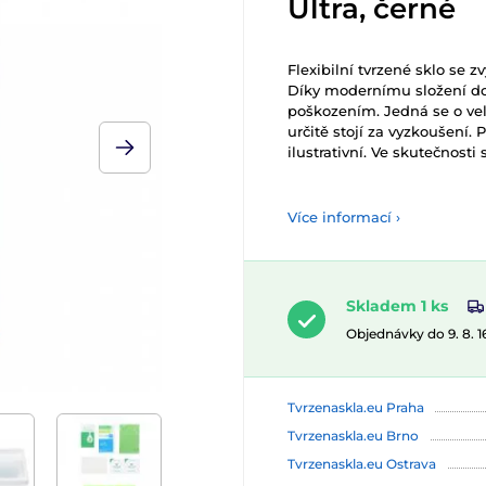
Ultra, černé
Flexibilní tvrzené sklo se 
Díky modernímu složení dob
poškozením. Jedná se o ve
určitě stojí za vyzkoušení.
ilustrativní. Ve skutečnos
Více informací ›
Skladem 1 ks
Objednávky do 9. 8. 
Tvrzenaskla.eu Praha
Tvrzenaskla.eu Brno
Tvrzenaskla.eu Ostrava