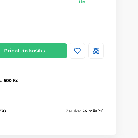
1 ks
Přidat do košíku
d
500 Kč
730
Záruka:
24 měsíců