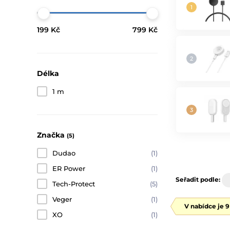
199 Kč
799 Kč
Délka
1 m
Značka
(5)
Dudao
(1)
ER Power
(1)
Seřadit podle:
Tech-Protect
(5)
Veger
(1)
V nabídce je 
XO
(1)