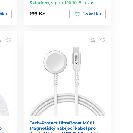
s
Skladem
,
v pondělí 10. 8. u vás
199 Kč
šíku
Do košíku
Tech-Protect UltraBoost MC01
o
Magnetický nabíjecí kabel pro