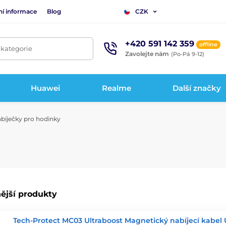
ní informace
Blog
CZK
+420 591 142 359
offline
 kategorie
Zavolejte nám
(Po-Pá 9-12)
Huawei
Realme
Další značky
bíječky pro hodinky
ější produkty
Tech-Protect MC03 Ultraboost Magnetický nabíjecí kabel