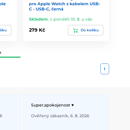
ple
pro Apple Watch s kabelem USB-
C - USB-C, černá
s
Skladem
,
v pondělí 10. 8. u vás
279 Kč
šíku
Do košíku
.
1
Super,spokojenost ♥️
26
Ověřený zákazník, 6. 8. 2026