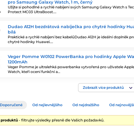
pro Samsung Galaxy Watch, 1 m, černý
Užijte si pohodlné a rychlé nabíjení svých Samsung Galaxy Watch s Te
Protect MC03 UltraBoost.…
Dudao A12H bezdrátová nabíječka pro chytré hodinky Hu
bílá
Praktické a rychlé nabíjení bez kabelůDudao A12H je ideální doplněk pr
chytré hodinky Huawei.…
Veger Pomme W0102 PowerBanka pro hodinky Apple Wa
1200mAh
Veger Pomme je ultralehká powerbanka vytvořená pro uživatele Appl
Watch, kteří ocení funkční a…
Zobrazit více produktů
Doporučené
Od nejlevnějšího
Od nejdražšího
Od nejnovějš
9 produktů
- filtrujte výsledky přesně dle Vašich požadavků.