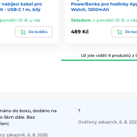
nabíjecí kabel pro
PowerBanka pro hodinky Ap
 - USB-C 1 m, bílý
Watch, 1200mAh
 pondělí 10. 8. u vás
Skladem
,
v pondělí 10. 8. u vá
489 Kč
Do košíku
Do ko
Už jste viděli 9 produktů z 9
náno do boxu, dodáno na
?
 o 5km dále. Bez
Ověřený zákazník, 6. 8. 20
lení.
ý zákazník, 6. 8. 2026