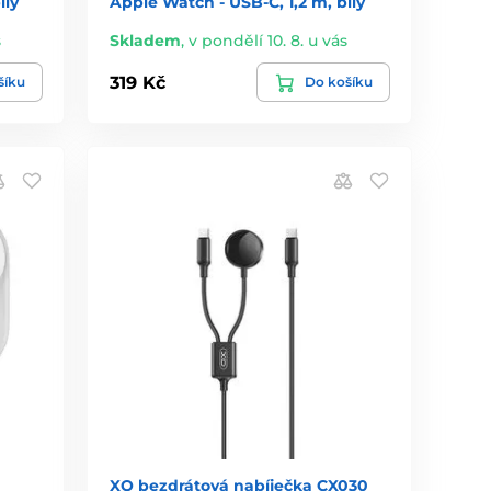
ílý
Apple Watch - USB-C, 1,2 m, bílý
s
Skladem
,
v pondělí 10. 8. u vás
319 Kč
šíku
Do košíku
XO bezdrátová nabíječka CX030