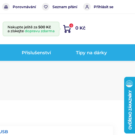
Porovnávání
Seznam přání
Přihlásit se
0
Nakupte ještě za
500 Kč
0 Kč
a získejte
dopravu zdarma
Příslušenství
Tipy na dárky
 USB