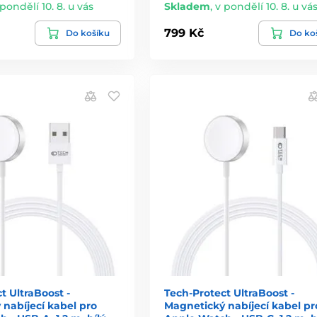
 pondělí 10. 8. u vás
Skladem
,
v pondělí 10. 8. u vá
799 Kč
Do košíku
Do ko
t UltraBoost -
Tech-Protect UltraBoost -
nabíjecí kabel pro
Magnetický nabíjecí kabel pr