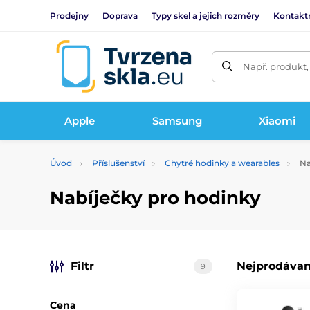
Prodejny
Doprava
Typy skel a jejich rozměry
Kontakt
Např. produkt,
Apple
Samsung
Xiaomi
Úvod
Příslušenství
Chytré hodinky a wearables
Na
Nabíječky pro hodinky
Filtr
Nejprodávan
9
Cena