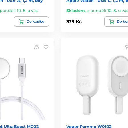
 - USB-A, 1,2 m, bílý
Apple Watch - USB-C, 1,2 m, b
 pondělí 10. 8. u vás
Skladem
,
v pondělí 10. 8. u vá
339 Kč
Do košíku
Do ko
ct UltraBoost MC02
Veger Pomme W0102