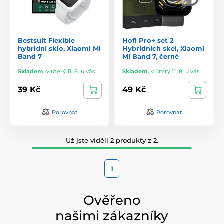
Bestsuit Flexible
Hofi Pro+ set 2
hybridní sklo, Xiaomi Mi
Hybridních skel, Xiaomi
Band 7
Mi Band 7, černé
Skladem
,
v úterý 11. 8. u vás
Skladem
,
v úterý 11. 8. u vás
39 Kč
49 Kč
Porovnat
Porovnat
Už jste viděli 2 produkty z 2.
1
Ověřeno
našimi zákazníky