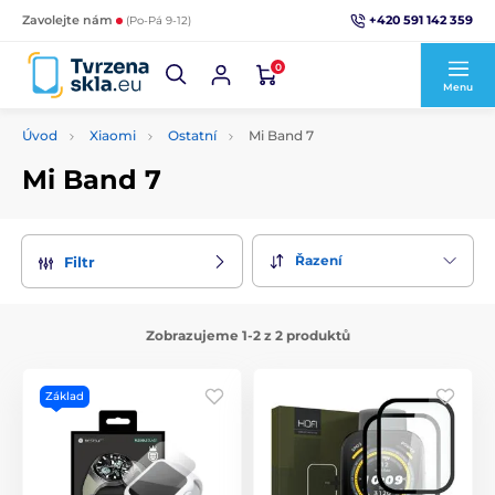
+420 591 142 359
Zavolejte nám
(Po-Pá 9-12)
0
Menu
Úvod
Xiaomi
Ostatní
Mi Band 7
Mi Band 7
Řazení
Filtr
Zobrazujeme 1-2 z 2 produktů
Základ