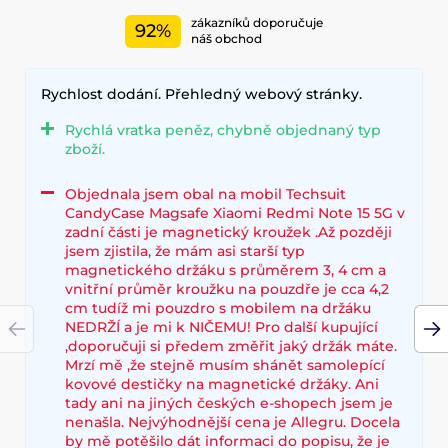
zákazníků doporučuje
92%
náš obchod
Rychlost dodání. Přehledný webový stránky.
Rychlá vratka peněz, chybně objednaný typ
zboží.
Objednala jsem obal na mobil Techsuit
CandyCase Magsafe Xiaomi Redmi Note 15 5G v
zadní části je magnetický kroužek .Až později
jsem zjistila, že mám asi starší typ
magnetického držáku s průměrem 3, 4 cm a
vnitřní průměr kroužku na pouzdře je cca 4,2
cm tudíž mi pouzdro s mobilem na držáku
NEDRŽÍ a je mi k NIČEMU! Pro další kupující
,doporučuji si předem změřit jaký držák máte.
Mrzí mě ,že stejně musím shánět samolepící
kovové destičky na magnetické držáky. Ani
tady ani na jiných českých e-shopech jsem je
nenašla. Nejvýhodnější cena je Allegru. Docela
by mě potěšilo dát informaci do popisu, že je