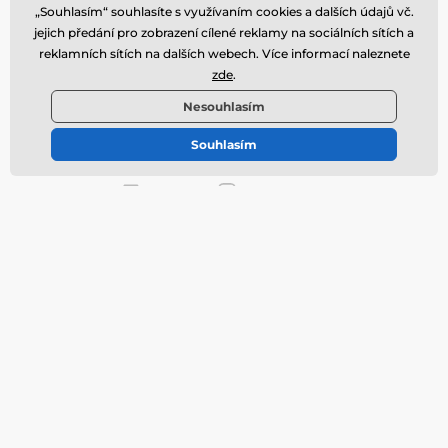
Potřebujete poradit
offline
„Souhlasím“ souhlasíte s využívaním cookies a dalších údajů vč.
jejich předání pro zobrazení cílené reklamy na sociálních sítích a
Zákaznický servis je k dispozici
reklamních sítích na dalších webech. Více informací naleznete
+420 591 142 359
info@tvrzenaskla.eu
zde
.
Kde nás najdete
Nesouhlasím
Naše prodejny
Čeština
Souhlasím
Jsme také na:
Facebook
Instagram
Vše o nákupu
Prodejny
Doprava
Obchodní podmínky
Reklamace
Vrácení zboží
Výměna zboží
Zásady používání cookies
Kontaktní informace