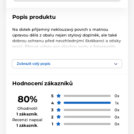
Popis produktu
Na dotek příjemný neklouzavý povrch s matnou
úpravou dělá z obalu nejen stylový doplněk, ale také
dobrou ochranu před nevzhlednými škrábanci a otisky
prstů. Přesné výřezy pro všechny porty a fotoaparáty
nebrání používání smartphonu a samotný kryt
neomezuje provoz indukčních nabíječek.
Zobrazit celý popis
Hodnocení zákazníků
5
0x
80%
4
1x
Ohodnotil
3
0x
1 zákazník
.
2
0x
Recenzi napsal
1
0x
1 zákazník
.