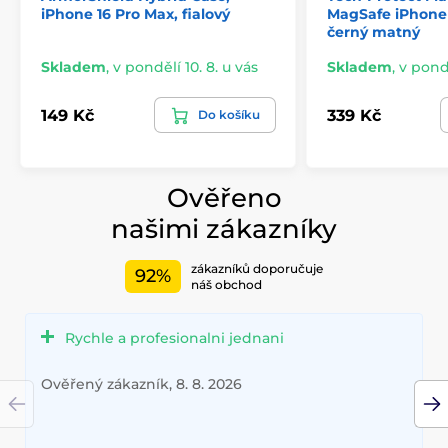
iPhone 16 Pro Max, fialový
MagSafe iPhone 
černý matný
Skladem
,
v pondělí 10. 8. u vás
Skladem
,
v pondě
149 Kč
339 Kč
Do košíku
Ověřeno
našimi zákazníky
zákazníků doporučuje
92%
náš obchod
Rychle a profesionalni jednani
Ověřený zákazník, 8. 8. 2026