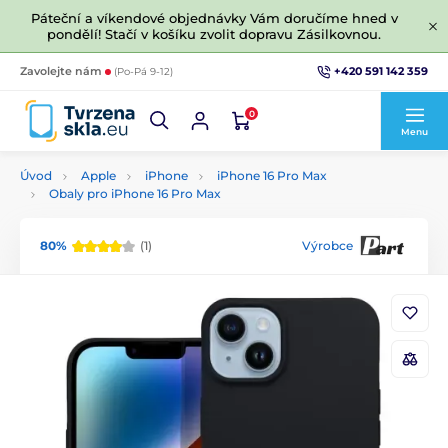
Páteční a víkendové objednávky Vám doručíme hned v
pondělí! Stačí v košíku zvolit dopravu Zásilkovnou.
+420 591 142 359
Zavolejte nám
(Po-Pá 9-12)
0
Menu
Úvod
Apple
iPhone
iPhone 16 Pro Max
Obaly pro iPhone 16 Pro Max
80%
(1)
Výrobce