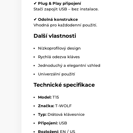
✔ Plug & Play připojení
Stačí zapojit USB – bez instalace.
✔ Odolná konstrukce
Vhodná pro každodenní použití.
Další vlastnosti
Nízkoprofilový design
Rychlá odezva kláves
Jednoduchý a elegantní vzhled
Univerzální použití
Technické specifikace
Model:
T15
Značka:
T-WOLF
Typ:
Drátová klávesnice
Připojení:
USB
Rozložení:
EN / US