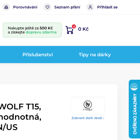
Porovnávání
Seznam přání
Přihlásit se
0
Nakupte ještě za
500 Kč
0 Kč
a získejte
dopravu zdarma
Příslušenství
Tipy na dárky
-WOLF T15,
ohodnotná,
Zobrazit další zboží ›
N/US