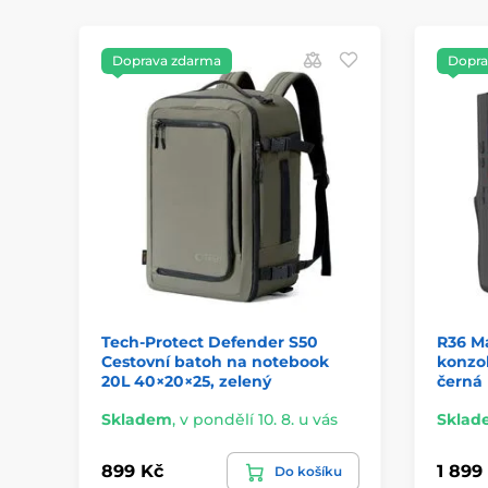
Doprava zdarma
Dopra
Tech-Protect Defender S50
R36 M
Cestovní batoh na notebook
konzol
20L 40×20×25, zelený
černá
Skladem
,
v pondělí 10. 8. u vás
Sklad
899 Kč
1 899
Do košíku