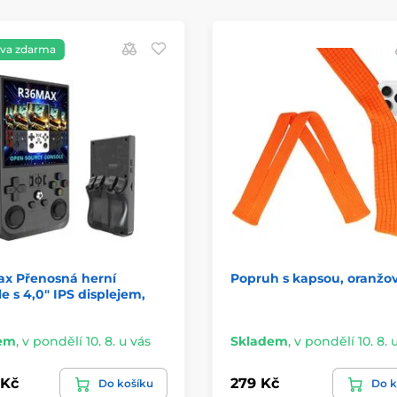
va zdarma
ax Přenosná herní
Popruh s kapsou, oranžo
e s 4,0" IPS displejem,
em
,
v pondělí 10. 8. u vás
Skladem
,
v pondělí 10. 8. 
 Kč
279 Kč
Do košíku
Do k