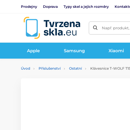
Prodejny
Doprava
Typy skel a jejich rozměry
Kontakt
Např. produkt,
Apple
Samsung
Xiaomi
Úvod
Příslušenství
Ostatní
Klávesnice T-WOLF T15,