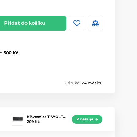
Přidat do košíku
d
500 Kč
Záruka:
24 měsíců
Klávesnice T-WOLF…
K nákupu
209 Kč