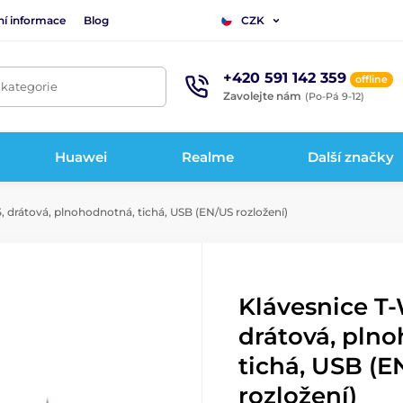
ní informace
Blog
CZK
+420 591 142 359
offline
 kategorie
Zavolejte nám
(Po-Pá 9-12)
Huawei
Realme
Další značky
 drátová, plnohodnotná, tichá, USB (EN/US rozložení)
Klávesnice T
drátová, pln
tichá, USB (E
rozložení)