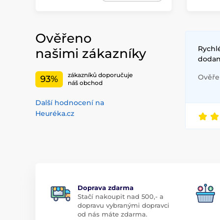
Ověřeno
Rychlé
našimi zákazníky
dodan
zákazníků doporučuje
Ověřen
93%
náš obchod
Další hodnocení na
Heuréka.cz
Doprava zdarma
Stačí nakoupit nad 500,- a
dopravu vybranými dopravci
od nás máte zdarma.