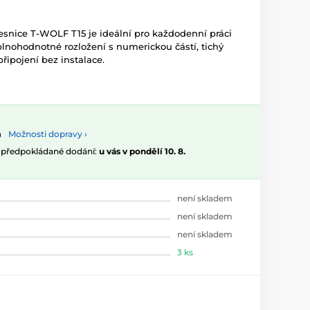
esnice T-WOLF T15 je ideální pro každodenní práci
plnohodnotné rozložení s numerickou částí, tichý
řipojení bez instalace.
Možnosti dopravy ›
, předpokládané dodání:
u vás v pondělí 10. 8.
není skladem
není skladem
není skladem
3 ks