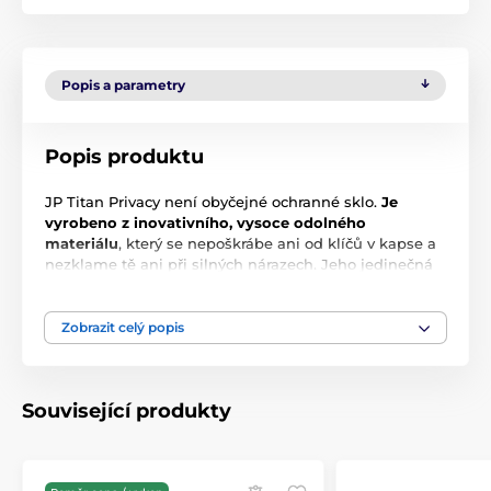
Popis a parametry
Popis produktu
JP Titan Privacy není obyčejné ochranné sklo.
Je
vyrobeno z inovativního, vysoce odolného
materiálu
, který se nepoškrábe ani od klíčů v kapse a
nezklame tě ani při silných nárazech. Jeho jedinečná
pružnost a odolnost zaručují, že zůstane neporušené
mnohem déle než běžná tvrzená skla.
Zobrazit celý popis
Dalším skvělým rysem JP Titan Privacy je speciální
oleofóbní vrstva
Anti Fingerprint
, která nejenže chrání
displej před otisky prstů a šmouhami, ale také
usnadňuje pohyb prstů po obrazovce. Tato prémiová
Související produkty
vrstva zachovává své vlastnosti i při každodenním
intenzivním používání, což zajišťuje, že tvůj telefon
bude vždy vypadat jako nový.