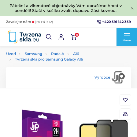
Páteční a víkendové objednávky Vám doručíme hned v
pondělí! Stačí v košíku zvolit dopravu Zásilkovnou.
+420 591 142 359
Zavolejte nám
(Po-Pá 9-12)
0
Menu
Úvod
Samsung
Řada A
A16
Tvrzená skla pro Samsung Galaxy A16
Výrobce