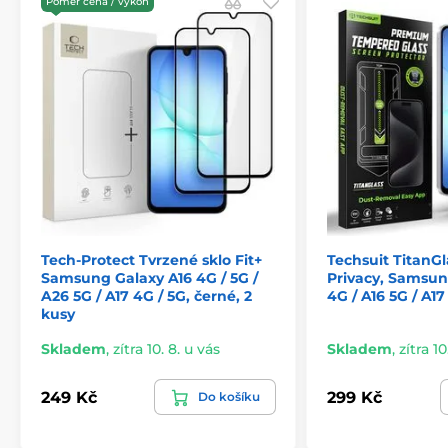
Poměr cena / vykon
Sklo bylo několikrát testováno a přežije pád 132g
kuličky z výšky 2 metrů při více než 3 pokusech
, což
dokazuje jeho extrémní odolnost.
Ať už tvůj telefon čeká cokoliv,
JP Titan Privacy extra
odolné tvrzené sklo
je připraveno čelit všem výzvám a
ochránit tvůj displej na maximum.
Zvol JP Titan Privacy a dopřej svému telefonu ochranu,
jakou si zaslouží!
Tech-Protect Tvrzené sklo Fit+
Techsuit TitanGl
Samsung Galaxy A16 4G / 5G /
Privacy, Samsun
A26 5G / A17 4G / 5G, černé, 2
4G / A16 5G / A17
kusy
Skladem
,
zítra 10. 8. u vás
Skladem
,
zítra 10
249 Kč
299 Kč
Do košíku