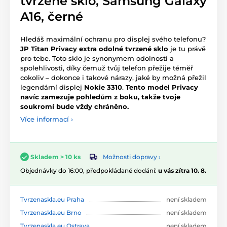
tvrzené sklo, Samsung Galaxy
A16, černé
Hledáš maximální ochranu pro displej svého telefonu?
JP Titan Privacy extra odolné tvrzené sklo
je tu právě
pro tebe. Toto sklo je synonymem odolnosti a
spolehlivosti, díky čemuž tvůj telefon přežije téměř
cokoliv – dokonce i takové nárazy, jaké by možná přežil
legendární displej
Nokie 3310
.
Tento model Privacy
navíc zamezuje pohledům z boku, takže tvoje
soukromí bude vždy chráněno.
Více informací ›
Možnosti dopravy ›
Skladem > 10 ks
Objednávky do 16:00, předpokládané dodání:
u vás zítra 10. 8.
Tvrzenaskla.eu Praha
není skladem
Tvrzenaskla.eu Brno
není skladem
Tvrzenaskla.eu Ostrava
není skladem