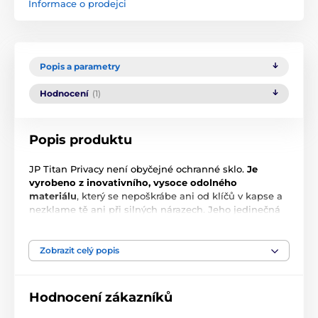
Informace o prodejci
Popis a parametry
Hodnocení
(1)
Popis produktu
JP Titan Privacy není obyčejné ochranné sklo.
Je
vyrobeno z inovativního, vysoce odolného
materiálu
, který se nepoškrábe ani od klíčů v kapse a
nezklame tě ani při silných nárazech. Jeho jedinečná
pružnost a odolnost zaručují, že zůstane neporušené
mnohem déle než běžná tvrzená skla.
Zobrazit celý popis
Dalším skvělým rysem JP Titan Privacy je speciální
oleofóbní vrstva
Anti Fingerprint
, která nejenže chrání
displej před otisky prstů a šmouhami, ale také
Hodnocení zákazníků
usnadňuje pohyb prstů po obrazovce. Tato prémiová
vrstva zachovává své vlastnosti i při každodenním