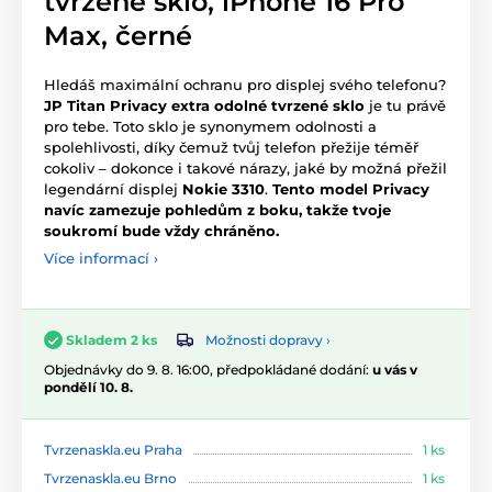
tvrzené sklo, iPhone 16 Pro
Max, černé
Hledáš maximální ochranu pro displej svého telefonu?
JP Titan Privacy extra odolné tvrzené sklo
je tu právě
pro tebe. Toto sklo je synonymem odolnosti a
spolehlivosti, díky čemuž tvůj telefon přežije téměř
cokoliv – dokonce i takové nárazy, jaké by možná přežil
legendární displej
Nokie 3310
.
Tento model Privacy
navíc zamezuje pohledům z boku, takže tvoje
soukromí bude vždy chráněno.
Více informací ›
Možnosti dopravy ›
Skladem 2 ks
Objednávky do 9. 8. 16:00, předpokládané dodání:
u vás v
pondělí 10. 8.
Tvrzenaskla.eu Praha
1 ks
Tvrzenaskla.eu Brno
1 ks