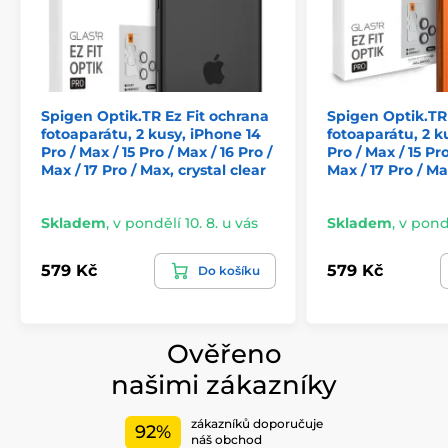
Spigen Optik.TR Ez Fit ochrana
Spigen Optik.TR
fotoaparátu, 2 kusy, iPhone 14
fotoaparátu, 2 k
Pro / Max / 15 Pro / Max / 16 Pro /
Pro / Max / 15 Pro
Max / 17 Pro / Max, crystal clear
Max / 17 Pro / M
Skladem
,
v pondělí 10. 8. u vás
Skladem
,
v pondě
579 Kč
579 Kč
Do košíku
Ověřeno
našimi zákazníky
zákazníků doporučuje
92%
náš obchod