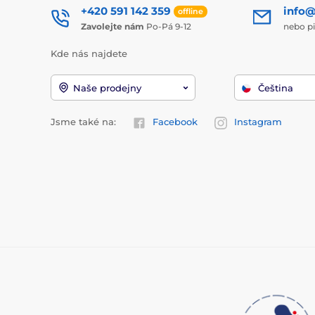
+420 591 142 359
info@
offline
Zavolejte nám
Po-Pá 9-12
nebo p
Kde nás najdete
Naše prodejny
Čeština
Jsme také na:
Facebook
Instagram