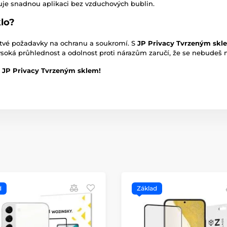
šťuje snadnou aplikaci bez vzduchových bublin.
klo?
 tvé požadavky na ochranu a soukromí. S
JP Privacy Tvrzeným skl
soká průhlednost a odolnost proti nárazům zaručí, že se nebudeš m
ď s JP Privacy Tvrzeným sklem!
d
Základ