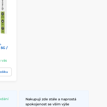
,
5G /
u vás
ošíku
odání
Nakupuji zde stále a naprostá
spokojenost se vším výše