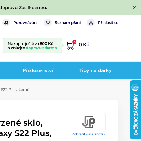
dopravu Zásilkovnou.
Porovnávání
Seznam přání
Přihlásit se
0
Nakupte ještě za
500 Kč
0 Kč
a získejte
dopravu zdarma
Příslušenství
Tipy na dárky
S22 Plus, černé
rzené sklo,
xy S22 Plus,
Zobrazit další zboží ›