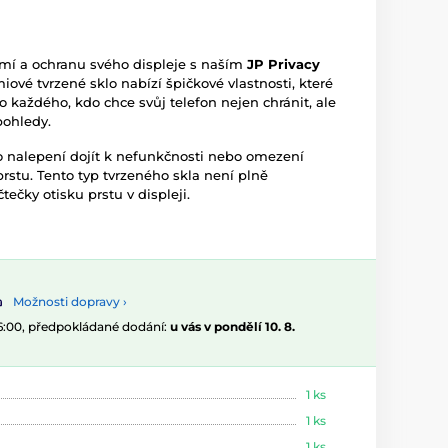
omí a ochranu svého displeje s naším
JP Privacy
miové tvrzené sklo nabízí špičkové vlastnosti, které
ro každého, kdo chce svůj telefon nejen chránit, ale
pohledy.
 nalepení dojít k nefunkčnosti nebo omezení
stu. Tento typ tvrzeného skla není plně
tečky otisku prstu v displeji.
Možnosti dopravy ›
16:00, předpokládané dodání:
u vás v pondělí 10. 8.
1 ks
1 ks
1 ks