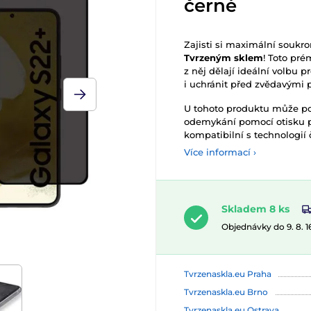
černé
Zajisti si maximální soukr
Tvrzeným sklem
! Toto pré
z něj dělají ideální volbu p
i uchránit před zvědavými 
U tohoto produktu může po
odemykání pomocí otisku pr
kompatibilní s technologií č
Více informací ›
Skladem 8 ks
Objednávky do 9. 8. 
Tvrzenaskla.eu Praha
Tvrzenaskla.eu Brno
Tvrzenaskla.eu Ostrava