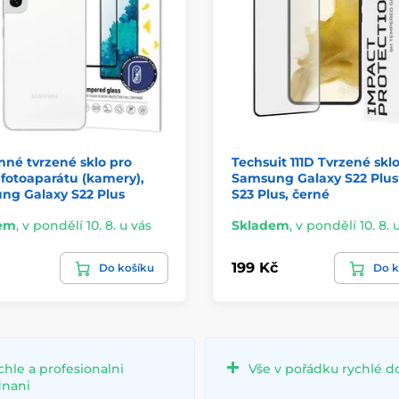
né tvrzené sklo pro
Techsuit 111D Tvrzené sklo
fotoaparátu (kamery),
Samsung Galaxy S22 Plus 
ng Galaxy S22 Plus
S23 Plus, černé
em
,
v pondělí 10. 8. u vás
Skladem
,
v pondělí 10. 8. 
199 Kč
Do košíku
Do k
chle a profesionalni
Vše v pořádku rychlé d
dnani