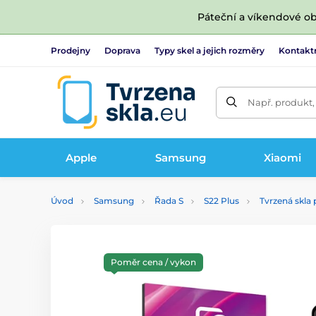
Páteční a víkendové ob
Prodejny
Doprava
Typy skel a jejich rozměry
Kontakt
Např. produkt,
Apple
Samsung
Xiaomi
Úvod
Samsung
Řada S
S22 Plus
Tvrzená skla
Poměr cena / vykon