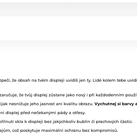
pečí, že obsah na tvém displeji uvidíš jen ty. Lidé kolem tebe uvidí
zaručuje, že tvůj displej zůstane jako nový i při každodenním použí
 nijak nesnižuje jeho jasnost ani kvalitu obrazu.
Vychutnej si barvy a
ání displej před nečekanými pády a otřesy.
řilnutí skla k displeji bez jakýchkoliv bublin či prachových částic.
okrajům, což poskytuje maximální ochranu bez kompromisů.