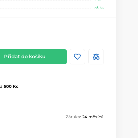
>5 ks
Přidat do košíku
d
500 Kč
Záruka:
24 měsíců