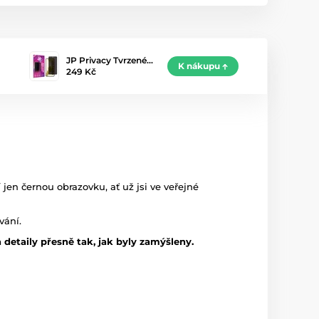
JP Privacy Tvrzené…
K nákupu
249 Kč
 jen černou obrazovku, ať už jsi ve veřejné
vání.
 detaily přesně tak, jak byly zamýšleny.