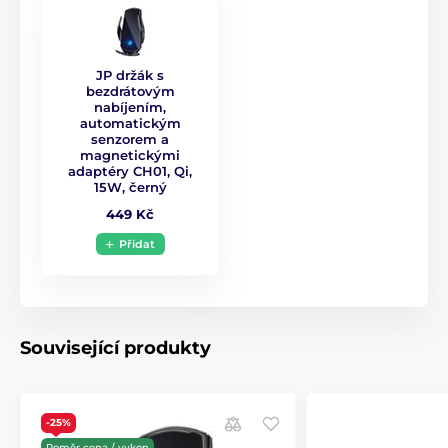
JP držák s
bezdrátovým
nabíjením,
automatickým
senzorem a
magnetickými
adaptéry CH01, Qi,
15W, černý
449 Kč
Přidat
Související produkty
-25%
Poměr cena / vykon