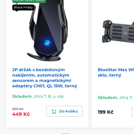
Black Friday
JP držák s bezdrátovým
BlueStar Max W
nabíjením, automatickým
sklo, černý
senzorem a magnetickými
adaptéry CH01, Qi, 15W, černý
Skladem
,
zítra 7. 8. u vás
Skladem
,
zítra 7.
599 Kč
Do košíku
199 Kč
449 Kč