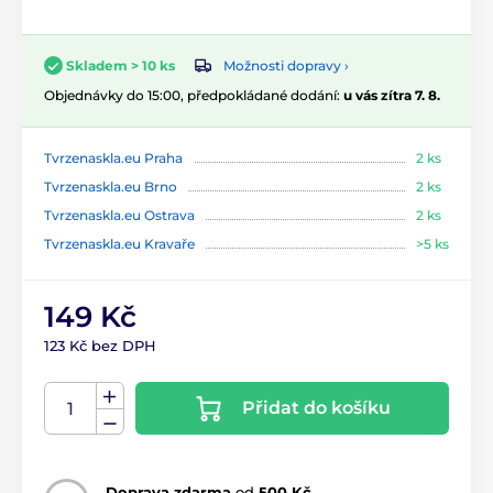
Možnosti dopravy ›
Skladem > 10 ks
Objednávky do 15:00, předpokládané dodání:
u vás zítra 7. 8.
Tvrzenaskla.eu Praha
2 ks
Tvrzenaskla.eu Brno
2 ks
Tvrzenaskla.eu Ostrava
2 ks
Tvrzenaskla.eu Kravaře
>5 ks
149 Kč
123 Kč bez DPH
Přidat do košíku
Doprava zdarma
od
500 Kč