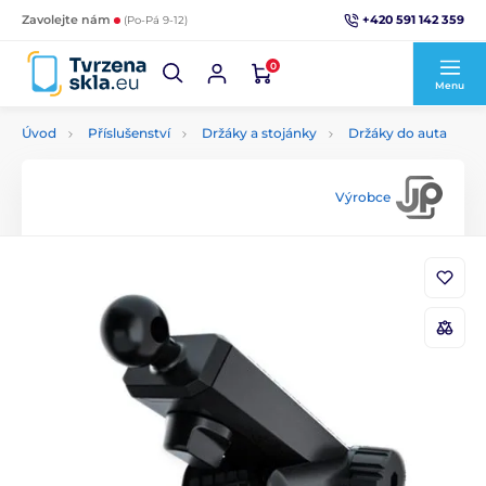
+420 591 142 359
Zavolejte nám
(Po-Pá 9-12)
0
Menu
Úvod
Příslušenství
Držáky a stojánky
Držáky do auta
Výrobce