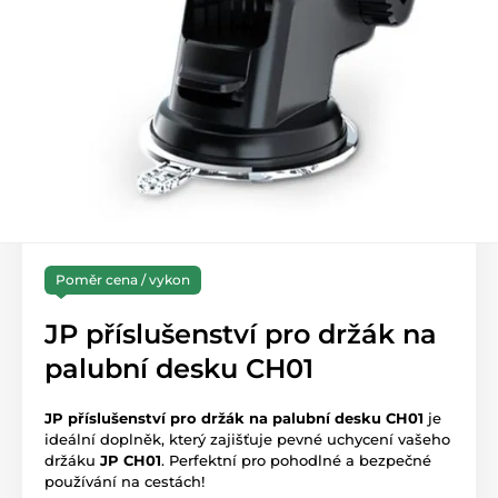
Poměr cena / vykon
JP příslušenství pro držák na
palubní desku CH01
JP příslušenství pro držák na palubní desku CH01
je
ideální doplněk, který zajišťuje pevné uchycení vašeho
držáku
JP CH01
. Perfektní pro pohodlné a bezpečné
používání na cestách!