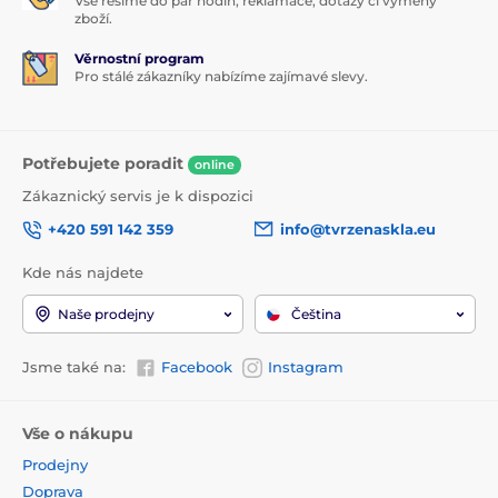
Vše řešíme do pár hodin, reklamace, dotazy či výměny
zboží.
Věrnostní program
Pro stálé zákazníky nabízíme zajímavé slevy.
Potřebujete poradit
online
Zákaznický servis je k dispozici
+420 591 142 359
info@tvrzenaskla.eu
Kde nás najdete
Naše prodejny
Čeština
Jsme také na:
Facebook
Instagram
Vše o nákupu
Prodejny
Doprava