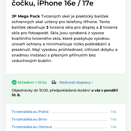
čočku, iPhone 16e / 17e
JP Mega Pack
Tvrzených skel je praktický balíček
ochranných skel určený pro telefony iPhone. Tento
balíček obsahuje
3
tvrzená skla pro displej a
2
tvrzená
skla pro fotoaparát. Skla jsou vyrobená z vysoce
kvalitního tvrzeného skla, které poskytuje vysokou
úroveň ochrany a minimalizuje riziko poškrábání a
prasknutí. Mají vysokou průhlednost, citlivost dotyku a
snadnou instalaci s přesným přilnutím bez
vzduchových bublin.
Možnosti dopravy ›
Skladem > 10 ks
Objednávky do 15:00, předpokládané dodání:
u vás v pondělí
10. 8.
Tvrzenaskla.eu Praha
1 ks
Tvrzenaskla.eu Brno
1 ks
Tvrzenaskla.eu Ostrava
1 ks