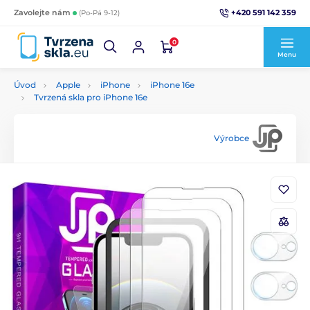
+420 591 142 359
Zavolejte nám
(Po-Pá 9-12)
0
Menu
Úvod
Apple
iPhone
iPhone 16e
Tvrzená skla pro iPhone 16e
Výrobce