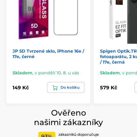
JP 5D Tvrzené sklo, iPhone 16e /
Spigen Optik.TR
17e, černé
fotoaparátu, 2 k
/ 17e, černá
Skladem
,
v pondělí 10. 8. u vás
Skladem
,
v pondě
149 Kč
579 Kč
Do košíku
Ověřeno
našimi zákazníky
zákazníků doporučuje
93%