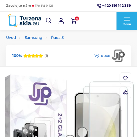
+420 591 142 359
Zavolejte nám
(Po-Pá 9-12)
0
Menu
Úvod
Samsung
Řada S
100%
(1)
Výrobce