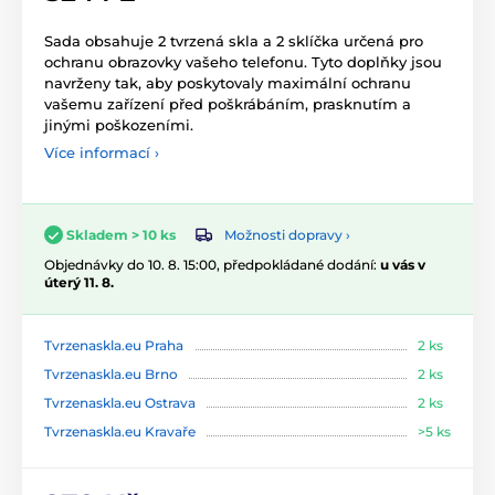
Sada obsahuje 2 tvrzená skla a 2 sklíčka určená pro
ochranu obrazovky vašeho telefonu. Tyto doplňky jsou
navrženy tak, aby poskytovaly maximální ochranu
vašemu zařízení před poškrábáním, prasknutím a
jinými poškozeními.
Více informací ›
Možnosti dopravy ›
Skladem > 10 ks
Objednávky do 10. 8. 15:00, předpokládané dodání:
u vás v
úterý 11. 8.
Tvrzenaskla.eu Praha
2 ks
Tvrzenaskla.eu Brno
2 ks
Tvrzenaskla.eu Ostrava
2 ks
Tvrzenaskla.eu Kravaře
>5 ks