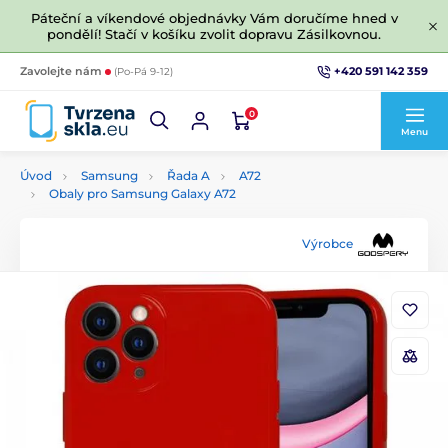
Páteční a víkendové objednávky Vám doručíme hned v
pondělí! Stačí v košíku zvolit dopravu Zásilkovnou.
+420 591 142 359
Zavolejte nám
(Po-Pá 9-12)
0
Menu
Úvod
Samsung
Řada A
A72
Obaly pro Samsung Galaxy A72
Výrobce