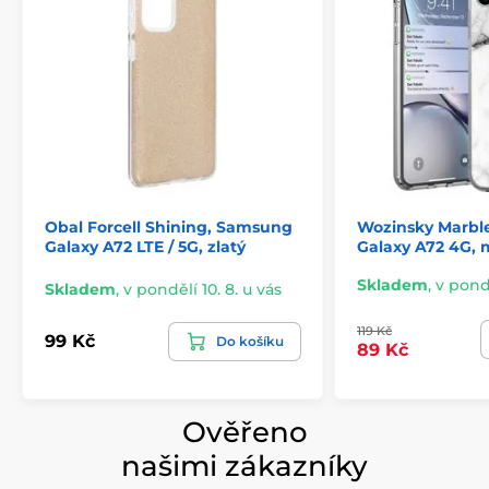
Obal Forcell Shining, Samsung
Wozinsky Marbl
Galaxy A72 LTE / 5G, zlatý
Galaxy A72 4G,
Skladem
,
v pondě
Skladem
,
v pondělí 10. 8. u vás
119 Kč
99 Kč
Do košíku
89 Kč
Ověřeno
našimi zákazníky