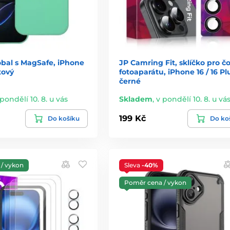
obal s MagSafe, iPhone
JP Camring Fit, sklíčko pro č
tový
fotoaparátu, iPhone 16 / 16 Pl
černé
 pondělí 10. 8. u vás
Skladem
,
v pondělí 10. 8. u vá
199 Kč
Do košíku
Do ko
/ vykon
Sleva
-40%
Poměr cena / vykon