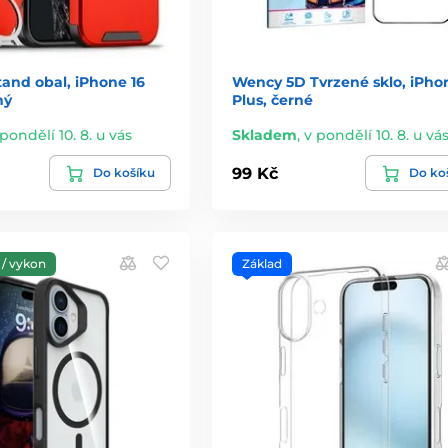
and obal, iPhone 16
Wency 5D Tvrzené sklo, iPho
ný
Plus, černé
 pondělí 10. 8. u vás
Skladem
,
v pondělí 10. 8. u vá
99 Kč
Do košíku
Do ko
/ vykon
Základ