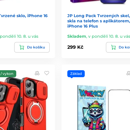
Tvrzené sklo, iPhone 16
JP Long Pack Tvrzených skel,
skla na telefon s aplikátorem
iPhone 16 Plus
 pondělí 10. 8. u vás
Skladem
,
v pondělí 10. 8. u vá
299 Kč
Do košíku
Do ko
/ vykon
Základ