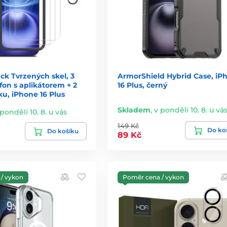
ck Tvrzených skel, 3
ArmorShield Hybrid Case, iP
efon s aplikátorem + 2
16 Plus, černý
ku, iPhone 16 Plus
Skladem
,
v pondělí 10. 8. u vá
 pondělí 10. 8. u vás
149 Kč
Do ko
Do košíku
89 Kč
/ vykon
Poměr cena / vykon