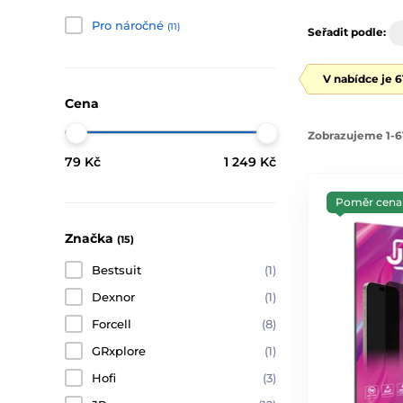
Pro náročné
(11)
Seřadit podle:
V nabídce je 
Cena
Zobrazujeme 1-61
79 Kč
1 249 Kč
Poměr cena 
Značka
(15)
Bestsuit
(1)
Dexnor
(1)
Forcell
(8)
GRxplore
(1)
Hofi
(3)