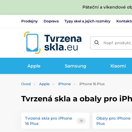
Páteční a víkendové ob
Prodejny
Doprava
Typy skel a jejich rozměry
Kontakt
Např. produkt,
Apple
Samsung
Xiaomi
Úvod
Apple
iPhone
iPhone 16 Plus
Tvrzená skla a obaly pro iP
Tvrzená skla pro iPhone
Obaly pro iPhone 
19
16 Plus
Plus