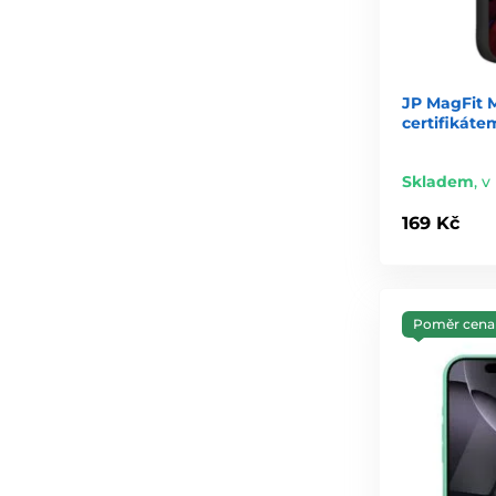
JP MagFit 
certifikáte
Skladem
,
v
169 Kč
Poměr cena 