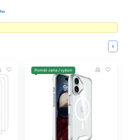
ího
1
Poměr cena / vykon