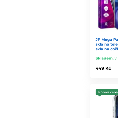
JP Mega Pa
skla na tel
skla na čoč
Skladem
,
v
449 Kč
Poměr cena 