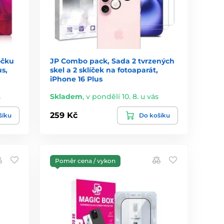
očku
JP Combo pack, Sada 2 tvrzených
us,
skel a 2 sklíček na fotoaparát,
iPhone 16 Plus
s
Skladem
,
v pondělí 10. 8. u vás
259 Kč
šíku
Do košíku
Poměr cena / vykon