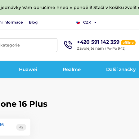
jednávky Vám doručíme hned v pondělí! Stačí v košíku zvolit 
ní informace
Blog
CZK
+420 591 142 359
offline
 kategorie
Zavolejte nám
(Po-Pá 9-12)
Huawei
Realme
Další značky
hone 16 Plus
16
42