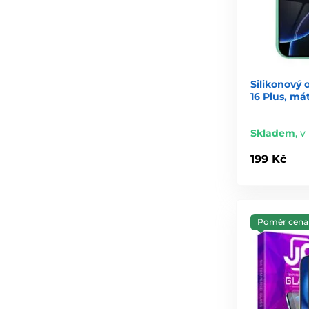
Silikonový 
16 Plus, má
Skladem
,
v
199 Kč
Poměr cena 