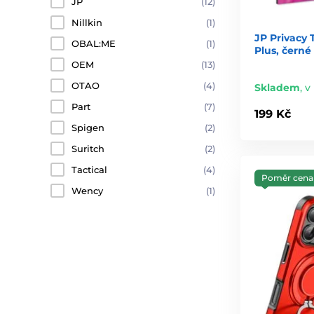
JP
(12)
Nillkin
(1)
JP Privacy 
OBAL:ME
(1)
Plus, černé
OEM
(13)
OTAO
(4)
Skladem
,
v
Part
(7)
199 Kč
Spigen
(2)
Suritch
(2)
Tactical
(4)
Poměr cena 
Wency
(1)