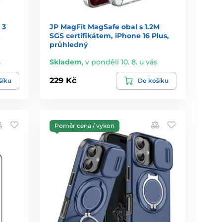
 3
JP MagFit MagSafe obal s 1.2M
,
SGS certifikátem, iPhone 16 Plus,
průhledný
s
Skladem
,
v pondělí 10. 8. u vás
229 Kč
šíku
Do košíku
Poměr cena / vykon