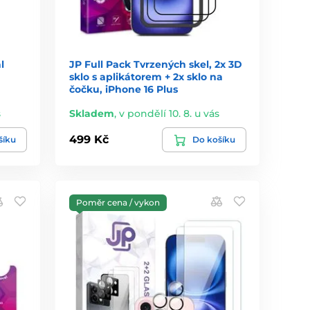
l
JP Full Pack Tvrzených skel, 2x 3D
sklo s aplikátorem + 2x sklo na
čočku, iPhone 16 Plus
s
Skladem
,
v pondělí 10. 8. u vás
499 Kč
šíku
Do košíku
Poměr cena / vykon