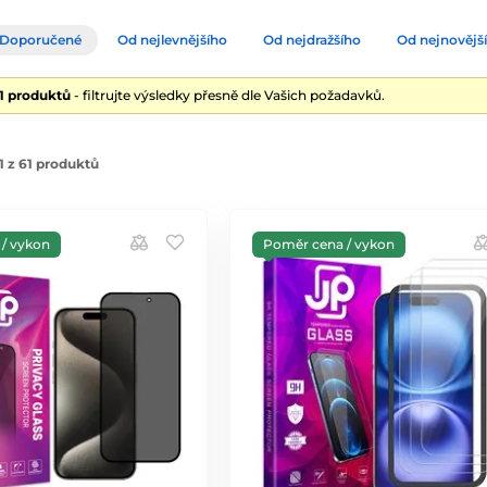
Doporučené
Od nejlevnějšího
Od nejdražšího
Od nejnovějš
61 produktů
- filtrujte výsledky přesně dle Vašich požadavků.
 z 61 produktů
/ vykon
Poměr cena / vykon