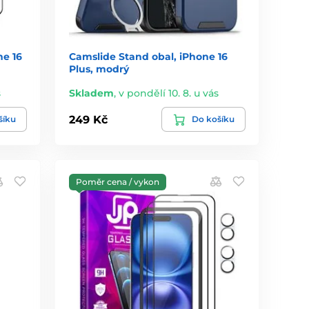
ne 16
Camslide Stand obal, iPhone 16
Plus, modrý
s
Skladem
,
v pondělí 10. 8. u vás
249 Kč
šíku
Do košíku
Poměr cena / vykon