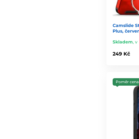
Camslide St
Plus, červe
Skladem
,
v
249 Kč
Poměr cena 