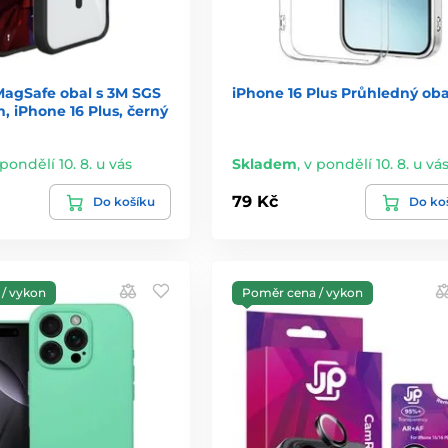
MagSafe obal s 3M SGS
iPhone 16 Plus Průhledný oba
m, iPhone 16 Plus, černý
 pondělí 10. 8. u vás
Skladem
,
v pondělí 10. 8. u vá
79 Kč
Do košíku
Do ko
/ vykon
Poměr cena / vykon