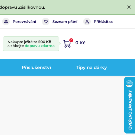
dopravu Zásilkovnou.
Porovnávání
Seznam přání
Přihlásit se
0
Nakupte ještě za
500 Kč
0 Kč
a získejte
dopravu zdarma
Příslušenství
Tipy na dárky