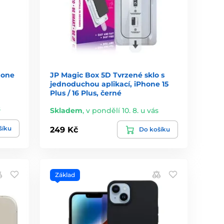
hone
JP Magic Box 5D Tvrzené sklo s
jednoduchou aplikací, iPhone 15
Plus / 16 Plus, černé
s
Skladem
,
v pondělí 10. 8. u vás
šíku
249 Kč
Do košíku
Základ