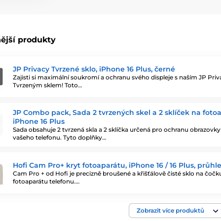
ější produkty
JP Privacy Tvrzené sklo, iPhone 16 Plus, černé
Zajisti si maximální soukromí a ochranu svého displeje s naším JP Priv
Tvrzeným sklem! Toto…
JP Combo pack, Sada 2 tvrzených skel a 2 sklíček na fotoa
iPhone 16 Plus
Sada obsahuje 2 tvrzená skla a 2 sklíčka určená pro ochranu obrazovky
vašeho telefonu. Tyto doplňky…
Hofi Cam Pro+ kryt fotoaparátu, iPhone 16 / 16 Plus, průhl
Cam Pro + od Hofi je precizně broušené a křišťálově čisté sklo na čočk
fotoaparátu telefonu.…
Zobrazit více produktů