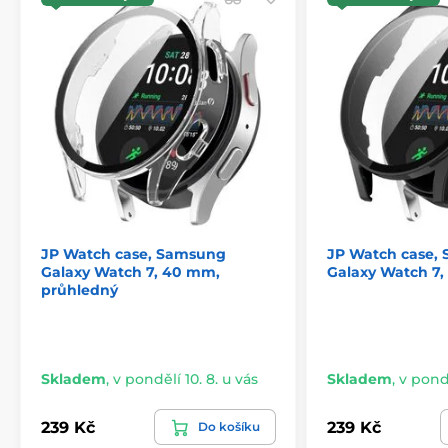
Produkt je zařazen v kategoriích
Watch
JP Watch case, Samsung
JP Watch case,
Galaxy Watch 7, 40 mm,
Galaxy Watch 7,
průhledný
Skladem
,
v pondělí 10. 8. u vás
Skladem
,
v pondě
239 Kč
239 Kč
Do košíku