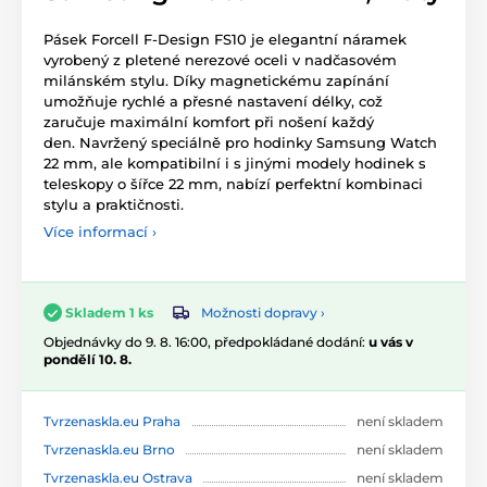
Pásek Forcell F-Design FS10 je elegantní náramek
vyrobený z pletené nerezové oceli v nadčasovém
milánském stylu. Díky magnetickému zapínání
umožňuje rychlé a přesné nastavení délky, což
zaručuje maximální komfort při nošení každý
den. Navržený speciálně pro hodinky Samsung Watch
22 mm, ale kompatibilní i s jinými modely hodinek s
teleskopy o šířce 22 mm, nabízí perfektní kombinaci
stylu a praktičnosti.
Více informací ›
Možnosti dopravy ›
Skladem 1 ks
Objednávky do 9. 8. 16:00, předpokládané dodání:
u vás v
pondělí 10. 8.
Tvrzenaskla.eu Praha
není skladem
Tvrzenaskla.eu Brno
není skladem
Tvrzenaskla.eu Ostrava
není skladem