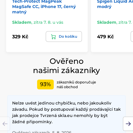
Tech-Protect MagPeak
Spigen Liquid Ai
MagSafe CC, iPhone 17, černý
modrý
matný
Skladem
,
zítra 7. 8. u vás
Skladem
,
zítra 7.
329 Kč
479 Kč
Do košíku
Ověřeno
našimi zákazníky
zákazníků doporučuje
93%
náš obchod
Nelze uvést jedinou chybičku, nebo jakoukoliv
závadu. Pokud by postupoval každý prodávající tak
jak prodejce Tvrzená skla.eu nemohly by být
žádné připomínky.
Ověřený zákazník, 5. 8. 2026