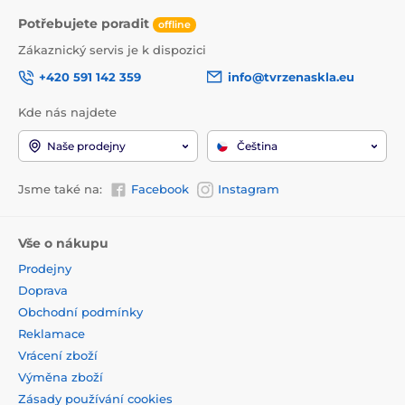
Potřebujete poradit
offline
Zákaznický servis je k dispozici
+420 591 142 359
info@tvrzenaskla.eu
Kde nás najdete
Naše prodejny
Čeština
Jsme také na:
Facebook
Instagram
Vše o nákupu
Prodejny
Doprava
Obchodní podmínky
Reklamace
Vrácení zboží
Výměna zboží
Zásady používání cookies