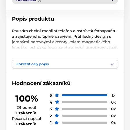
Popis produktu
Pouzdro chrání mobilní telefon a ostrůvek fotoaparátu
a zajišťuje jeho úplné uzavření. Průhledný design s
jemnými barevnými akcenty kolem magnetického
kroužku, ostrůvků fotoaparátu a boků umožňuje využít
estetiku zařízení Apple, takže je stejně stylové jako
dříve.
Zobrazit celý popis
Zaoblené, zesílené okraje chrání hrany smartphonu a
zajišťují snadný přístup k portům, tedy ku prospěchu
všech uživatelů.
Hodnocení zákazníků
Specifikace:
5
1x
100%
Podporuje nabíjení MagSafe®
4
0x
Ohodnotil
Pouzdro má kryty ostrůvků fotoaparátu
3
0x
1 zákazník
.
2
0x
Recenzi napsal
1
0x
1 zákazník
.