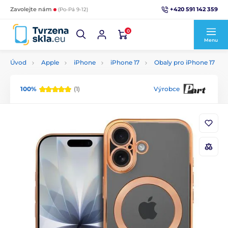
+420 591 142 359
Zavolejte nám
(Po-Pá 9-12)
0
Menu
Úvod
Apple
iPhone
iPhone 17
Obaly pro iPhone 17
100%
(1)
Výrobce