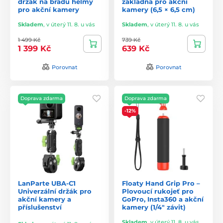
držák na bradu helmy
základna pro akční
pro akční kamery
kamery (6,5 × 6,5 cm)
Skladem
,
v úterý 11. 8. u vás
Skladem
,
v úterý 11. 8. u vás
1 499 Kč
739 Kč
1 399 Kč
639 Kč
Porovnat
Porovnat
Doprava zdarma
Doprava zdarma
-12%
LanParte UBA-C1
Floaty Hand Grip Pro –
Univerzální držák pro
Plovoucí rukojeť pro
akční kamery a
GoPro, Insta360 a akční
příslušenství
kamery (1/4" závit)
Skladem
,
v úterý 11. 8. u vás