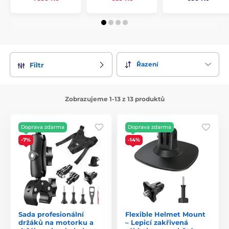
Řazení
Filtr
Zobrazujeme 1-13 z 13 produktů
Doprava zdarma
Doprava zdarma
-7%
-14%
Sada profesionální
Flexible Helmet Mount
držáků na motorku a
– Lepicí zakřivená