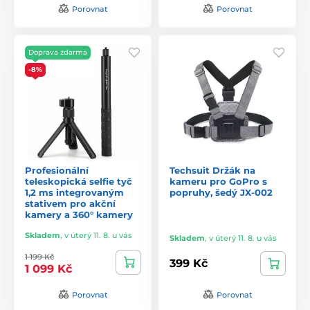
Porovnat
Porovnat
Doprava zdarma
-8%
Profesionální
Techsuit Držák na
teleskopická selfie tyč
kameru pro GoPro s
1,2 ms integrovaným
popruhy, šedý JX-002
stativem pro akční
kamery a 360° kamery
Skladem
,
v úterý 11. 8. u vás
Skladem
,
v úterý 11. 8. u vás
1 199 Kč
399 Kč
1 099 Kč
Porovnat
Porovnat