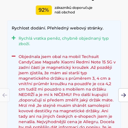
zákazníků doporučuje
92%
náš obchod
Rychlost dodání. Přehledný webový stránky.
Rychlá vratka peněz, chybně objednaný typ
zboží.
Objednala jsem obal na mobil Techsuit
CandyCase Magsafe Xiaomi Redmi Note 15 5G v
zadní části je magnetický kroužek .Až později
jsem zjistila, že mám asi starší typ
magnetického držáku s průměrem 3, 4 cm a
vnitřní průměr kroužku na pouzdře je cca 4,2
cm tudíž mi pouzdro s mobilem na držáku
NEDRŽÍ a je mi k NIČEMU! Pro další kupující
,doporučuji si předem změřit jaký držák máte.
Mrzí mě ,že stejně musím shánět samolepící
kovové destičky na magnetické držáky. Ani
tady ani na jiných českých e-shopech jsem je
nenašla. Nejvýhodnější cena je Allegru. Docela
by mě potěšilo dát informaci do popisu, že je