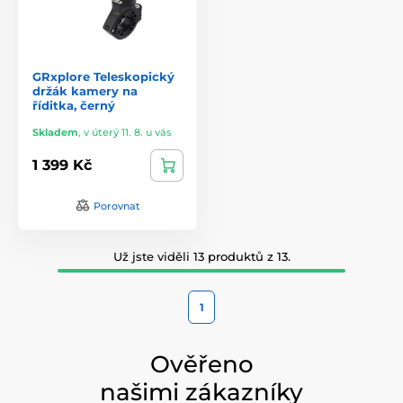
GRxplore Teleskopický
držák kamery na
říditka, černý
Skladem
,
v úterý 11. 8. u vás
1 399 Kč
Porovnat
Už jste viděli 13 produktů z 13.
1
Ověřeno
našimi zákazníky