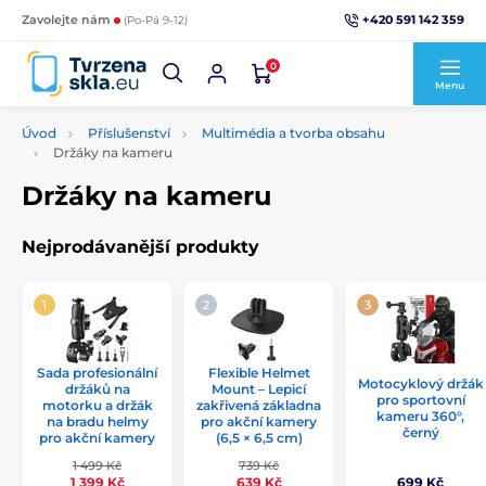
+420 591 142 359
Zavolejte nám
(Po-Pá 9-12)
0
Menu
Úvod
Příslušenství
Multimédia a tvorba obsahu
Držáky na kameru
Držáky na kameru
Nejprodávanější produkty
Sada profesionální
Flexible Helmet
Motocyklový držák
držáků na
Mount – Lepicí
pro sportovní
motorku a držák
zakřivená základna
kameru 360°,
na bradu helmy
pro akční kamery
černý
pro akční kamery
(6,5 × 6,5 cm)
1 499 Kč
739 Kč
699 Kč
1 399 Kč
639 Kč