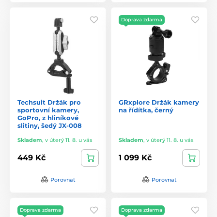
Doprava zdarma
Techsuit Držák pro
GRxplore Držák kamery
sportovní kamery,
na řídítka, černý
GoPro, z hliníkové
slitiny, šedý JX-008
Skladem
,
v úterý 11. 8. u vás
Skladem
,
v úterý 11. 8. u vás
449 Kč
1 099 Kč
Porovnat
Porovnat
Doprava zdarma
Doprava zdarma