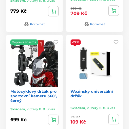
Skladem
,
v úterý 11. 8. u vás
809 Kč
779 Kč
709 Kč
Porovnat
Porovnat
Doprava zdarma
-22%
Motocyklový držák pro
Wozinsky univerzální
sportovní kameru 360°,
držák
černý
Skladem
,
v úterý 11. 8. u vás
Skladem
,
v úterý 11. 8. u vás
139 Kč
699 Kč
109 Kč