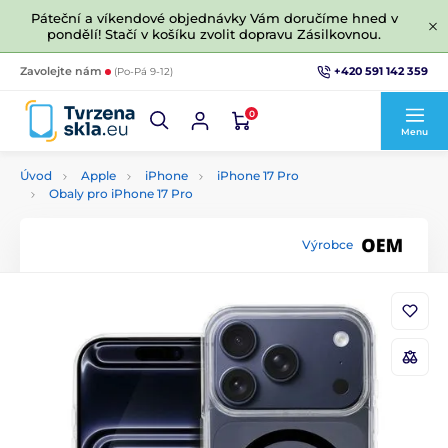
Páteční a víkendové objednávky Vám doručíme hned v
pondělí! Stačí v košíku zvolit dopravu Zásilkovnou.
+420 591 142 359
Zavolejte nám
(Po-Pá 9-12)
0
Menu
Úvod
Apple
iPhone
iPhone 17 Pro
Obaly pro iPhone 17 Pro
Výrobce