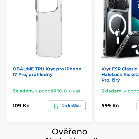
Specifikace:
Materiál: PC + TPU
Flexibilita: Střední
Bezdrátové nabíjení: Ano
MagSafe kompatibilita: Ano
OBAL:ME TPU Kryt pro iPhone
Kryt ESR Classic
17 Pro, průhledný
HaloLock Kickst
Pro, čirý
Skladem
,
v pondělí 10. 8. u vás
Skladem
,
v pondě
109 Kč
599 Kč
Do košíku
Ověřeno