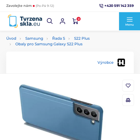
+420 591 142 359
Zavolejte nám
(Po-Pá 9-12)
0
Menu
Úvod
Samsung
Řada S
S22 Plus
Obaly pro Samsung Galaxy S22 Plus
Výrobce