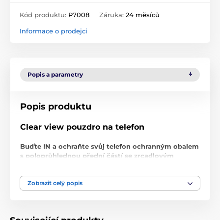
Kód produktu:
P7008
Záruka:
24 měsíců
Informace o prodejci
Popis a parametry
Popis produktu
Clear view pouzdro na telefon
Buďte IN a ochraňte svůj telefon ochranným obalem
s poloprůhlednou přední částí se zrcadlovým
efektem.
Elegantní a stylové
Zobrazit celý popis
Ochranné pouzdro Clear view
je vysoce kvalitní a
elegantní obal na telefon, který je v přední části
poloprůhledný
. Průhledná část navíc disponuje