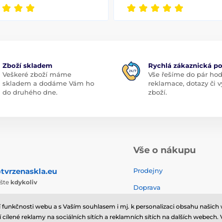
Zboží skladem
Rychlá zákaznická p
Veškeré zboží máme
Vše řešíme do pár hod
skladem a dodáme Vám ho
reklamace, dotazy či
do druhého dne.
zboží.
Vše o nákupu
tvrzenaskla.eu
Prodejny
ište
kdykoliv
Doprava
Obchodní podmínky
ní funkčnosti webu a s Vaším souhlasem i mj. k personalizaci obsahu našich 
í cílené reklamy na sociálních sítích a reklamních sítích na dalších webech.
Reklamace