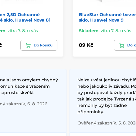
ten 2,5D Ochranné
BlueStar Ochranné tvrze
é sklo, Huawei Nova 8i
sklo, Huawei Nova 9
em
,
zítra 7. 8. u vás
Skladem
,
zítra 7. 8. u vás
č
89 Kč
Do košíku
Do k
nala jsem omylem chybný
Nelze uvést jedinou chybič
 Komunikace s vrácením
nebo jakoukoliv závadu. P
naprosto skvělá.
by postupoval každý prodá
tak jak prodejce Tvrzená s
ý zákazník, 6. 8. 2026
nemohly by být žádné
připomínky.
Ověřený zákazník, 5. 8. 202