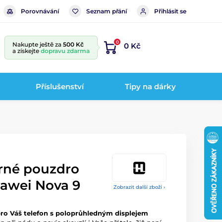
Porovnávání
Seznam přání
Přihlásit se
0
Nakupte ještě za
500 Kč
0 Kč
a získejte
dopravu zdarma
Příslušenství
Tipy na dárky
erné pouzdro
uawei Nova 9
Zobrazit další zboží ›
pro
Váš telefon s poloprůhledným displejem