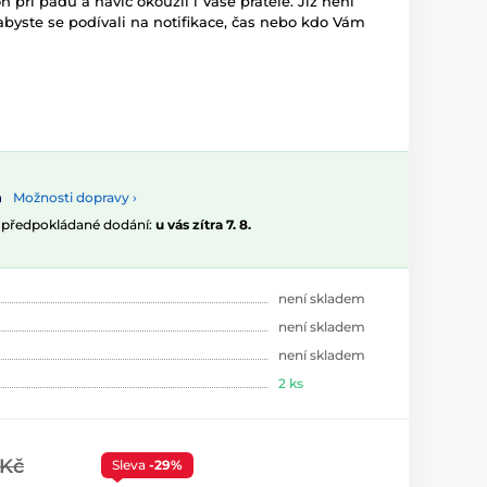
 při pádu a navíc okouzlí i Vaše přátele. Již není
abyste se podívali na notifikace, čas nebo kdo Vám
Možnosti dopravy ›
, předpokládané dodání:
u vás zítra 7. 8.
není skladem
není skladem
není skladem
2 ks
 Kč
Sleva
-29%