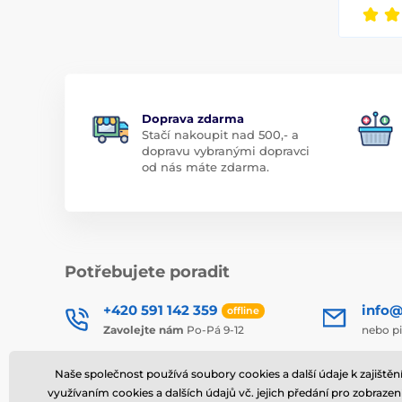
Doprava zdarma
Stačí nakoupit nad 500,- a
dopravu vybranými dopravci
od nás máte zdarma.
Potřebujete poradit
+420 591 142 359
info@
offline
Zavolejte nám
Po-Pá 9-12
nebo p
Kde nás najdete
Naše společnost používá soubory cookies a další údaje k zajiště
využívaním cookies a dalších údajů vč. jejich předání pro zobrazen