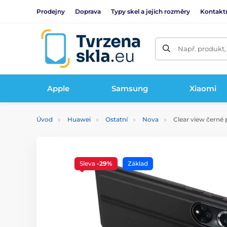
Prodejny
Doprava
Typy skel a jejich rozměry
Kontakt
Např. produkt,
Apple
Samsung
Xiaomi
Úvod
Huawei
Ostatní
Nova
Clear view černé 
Sleva
-29%
Základ