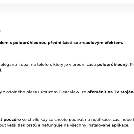
n
alem s poloprůhlednou přední částí se zrcadlovým efektem.
 elegantní obal na telefon, který je v přední části
poloprůhledný
. P
l
.
ý z odolného plastu. Pouzdro Clear view lze
přeměnit na TV stojá
at pouzdro
ve chvíli, kdy se chcete podívat na notifikace, čas, neb
out větší tlak prstů a nefunguje na všechny instalované aplikace.