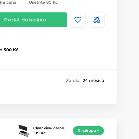
ní cena
Ušetříte 80 Kč
Přidat do košíku
d
500 Kč
Záruka:
24 měsíců
Clear view černé…
K nákupu
199 Kč