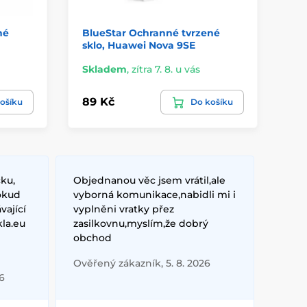
né
BlueStar Ochranné tvrzené
Bl
sklo, Huawei Nova 9SE
sk
Skladem
,
zítra 7. 8. u vás
Sk
89 Kč
89
ošíku
Do košíku
ku,
Objednanou věc jsem vrátil,ale
okud
vyborná komunikace,nabidli mi i
vající
vyplněni vratky přez
kla.eu
zasilkovnu,myslím,že dobrý
obchod
Ověřený zákazník, 5. 8. 2026
6