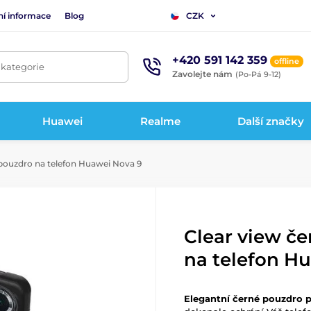
ní informace
Blog
CZK
+420 591 142 359
offline
 kategorie
Zavolejte nám
(Po-Pá 9-12)
Huawei
Realme
Další značky
pouzdro na telefon Huawei Nova 9
Clear view č
na telefon H
Elegantní černé pouzdro 