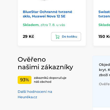
BlueStar Ochranné tvrzené
Swiss
sklo, Huawei Nova 12 SE
tvrzen
Skladem
,
zítra 7. 8. u vás
Sklad
29 Kč
150 K
Do košíku
Ověřeno
Objed
našimi zákazníky
kryt.
zboží 
zákazníků doporučuje
93%
náš obchod
Ověřen
Další hodnocení na
Heuréka.cz