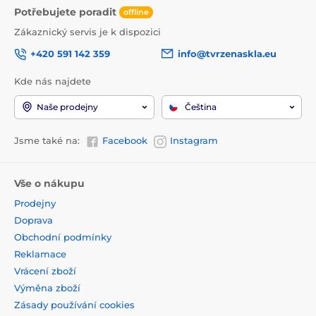
Potřebujete poradit
offline
Zákaznický servis je k dispozici
+420 591 142 359
info@tvrzenaskla.eu
Kde nás najdete
Naše prodejny
Čeština
Jsme také na:
Facebook
Instagram
Vše o nákupu
Prodejny
Doprava
Obchodní podmínky
Reklamace
Vrácení zboží
Výměna zboží
Zásady používání cookies