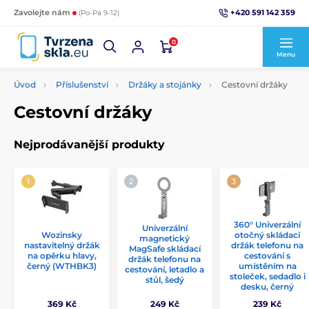
+420 591 142 359
Zavolejte nám
(Po-Pá 9-12)
0
Menu
Úvod
Příslušenství
Držáky a stojánky
Cestovní držáky
Cestovní držáky
Nejprodávanější produkty
360° Univerzální
Univerzální
Wozinsky
otočný skládací
magnetický
nastavitelný držák
držák telefonu na
MagSafe skládací
na opěrku hlavy,
cestování s
držák telefonu na
černý (WTHBK3)
umístěním na
cestování, letadlo a
stoleček, sedadlo i
stůl, šedý
desku, černý
369 Kč
249 Kč
239 Kč