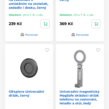
umístěním na stoleček,
sedadlo i desku, černý
Skladem
,
zítra 7. 8. u vás
Skladem
,
zítra 7. 8. u vás
239 Kč
369 Kč
Porovnat
Porovnat
GRxplore Univerzální
Univerzální magnetický
držák, černý
MagSafe skládací držák
telefonu na cestování,
letadlo a stůl, šedý