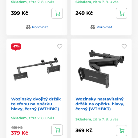
Skladem
,
zítra 7. 8. u vás
Skladem
,
zítra 7. 8. u vás
399 Kč
249 Kč
Porovnat
Porovnat
-17%
Wozinsky dvojitý držák
Wozinsky nastavitelný
telefonu na opěrku
držák na opěrku hlavy,
hlavy, černý (WTHBK1)
černý (WTHBK3)
Skladem
,
zítra 7. 8. u vás
Skladem
,
zítra 7. 8. u vás
459 Kč
369 Kč
379 Kč