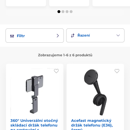
Řazení
Filtr
Zobrazujeme 1-6 z 6 produktů
360° Univerzální otočný
Acefast magnetický
skládací držák telefonu
držák telefonu (E36),
na cestování s
černý