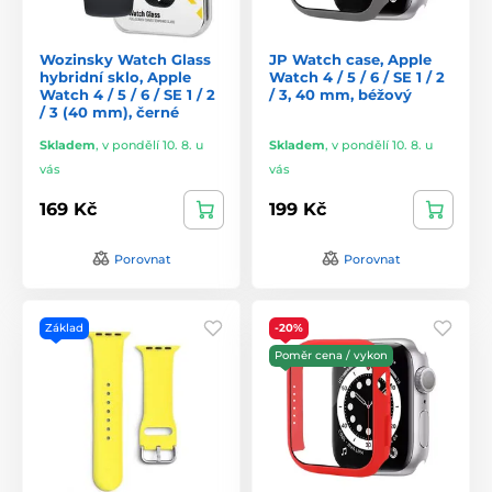
Wozinsky Watch Glass
JP Watch case, Apple
hybridní sklo, Apple
Watch 4 / 5 / 6 / SE 1 / 2
Watch 4 / 5 / 6 / SE 1 / 2
/ 3, 40 mm, béžový
/ 3 (40 mm), černé
Skladem
,
v pondělí 10. 8. u
Skladem
,
v pondělí 10. 8. u
vás
vás
169 Kč
199 Kč
Porovnat
Porovnat
Základ
-20%
Poměr cena / vykon