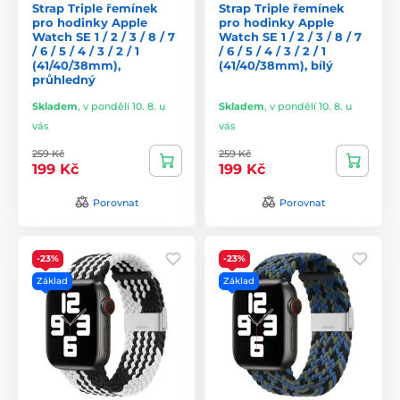
Strap Triple řemínek
Strap Triple řemínek
pro hodinky Apple
pro hodinky Apple
Watch SE 1 / 2 / 3 / 8 / 7
Watch SE 1 / 2 / 3 / 8 / 7
/ 6 / 5 / 4 / 3 / 2 / 1
/ 6 / 5 / 4 / 3 / 2 / 1
(41/40/38mm),
(41/40/38mm), bílý
průhledný
Skladem
,
v pondělí 10. 8. u
Skladem
,
v pondělí 10. 8. u
vás
vás
259 Kč
259 Kč
199 Kč
199 Kč
Porovnat
Porovnat
-23%
-23%
Základ
Základ