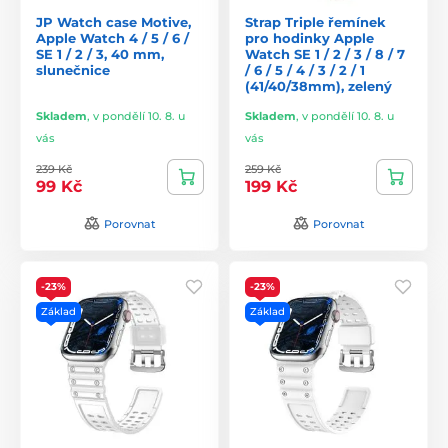
JP Watch case Motive,
Strap Triple řemínek
Apple Watch 4 / 5 / 6 /
pro hodinky Apple
SE 1 / 2 / 3, 40 mm,
Watch SE 1 / 2 / 3 / 8 / 7
slunečnice
/ 6 / 5 / 4 / 3 / 2 / 1
(41/40/38mm), zelený
Skladem
,
v pondělí 10. 8. u
Skladem
,
v pondělí 10. 8. u
vás
vás
239 Kč
259 Kč
99 Kč
199 Kč
Porovnat
Porovnat
-23%
-23%
Základ
Základ