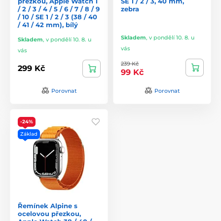
přezkou, Apple Watch 1
SE 1 / 2 / 3, 40 mm,
/ 2 / 3 / 4 / 5 / 6 / 7 / 8 / 9
zebra
/ 10 / SE 1 / 2 / 3 (38 / 40
/ 41 / 42 mm), bílý
Skladem
,
v pondělí 10. 8. u
Skladem
,
v pondělí 10. 8. u
vás
vás
239 Kč
299 Kč
99 Kč
Porovnat
Porovnat
-24%
Základ
Řemínek Alpine s
ocelovou přezkou,