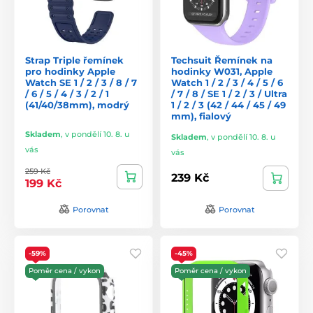
Strap Triple řemínek
Techsuit Řemínek na
pro hodinky Apple
hodinky W031, Apple
Watch SE 1 / 2 / 3 / 8 / 7
Watch 1 / 2 / 3 / 4 / 5 / 6
/ 6 / 5 / 4 / 3 / 2 / 1
/ 7 / 8 / SE 1 / 2 / 3 / Ultra
(41/40/38mm), modrý
1 / 2 / 3 (42 / 44 / 45 / 49
mm), fialový
Skladem
,
v pondělí 10. 8. u
Skladem
,
v pondělí 10. 8. u
vás
vás
259 Kč
239 Kč
199 Kč
Porovnat
Porovnat
-59%
-45%
Poměr cena / vykon
Poměr cena / vykon