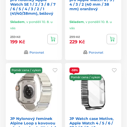
Watch SE 1 / 2 / 3 / 8 / 7
4 / 3 / 2 (40 mm / 38
/ 6 / 5 / 4 / 3 / 2 / 1
mm) oranžový
(41/40/38mm), béžový
Skladem
,
v pondělí 10. 8. u
Skladem
,
v pondělí 10. 8. u
vás
vás
259 Kč
299 Kč
199 Kč
229 Kč
Porovnat
Porovnat
Poměr cena / vykon
-59%
Poměr cena / vykon
JP Nylonový řemínek
JP Watch case Motive,
Alpine Loop s kovovou
Apple Watch 4 / 5 / 6 /