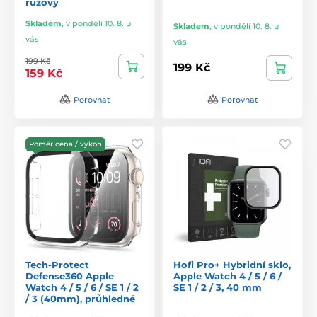
růžový
Skladem
,
v pondělí 10. 8. u
Skladem
,
v pondělí 10. 8. u
vás
vás
199 Kč
199 Kč
159 Kč
Porovnat
Porovnat
Poměr cena / vykon
Tech-Protect
Hofi Pro+ Hybridní sklo,
Defense360 Apple
Apple Watch 4 / 5 / 6 /
Watch 4 / 5 / 6 / SE 1 / 2
SE 1 / 2 / 3, 40 mm
/ 3 (40mm), průhledné