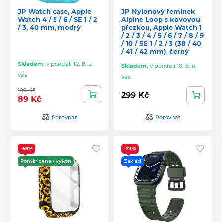
JP Watch case, Apple
JP Nylonový řemínek
Watch 4 / 5 / 6 / SE 1 / 2
Alpine Loop s kovovou
/ 3, 40 mm, modrý
přezkou, Apple Watch 1
/ 2 / 3 / 4 / 5 / 6 / 7 / 8 / 9
/ 10 / SE 1 / 2 / 3 (38 / 40
/ 41 / 42 mm), černý
Skladem
,
v pondělí 10. 8. u
Skladem
,
v pondělí 10. 8. u
vás
vás
199 Kč
299 Kč
89 Kč
Porovnat
Porovnat
-59%
-23%
Poměr cena / vykon
Základ