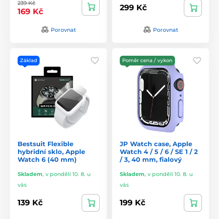
239 Kč
299 Kč
169 Kč
Porovnat
Porovnat
Základ
Poměr cena / vykon
Bestsuit Flexible
JP Watch case, Apple
hybridní sklo, Apple
Watch 4 / 5 / 6 / SE 1 / 2
Watch 6 (40 mm)
/ 3, 40 mm, fialový
Skladem
,
v pondělí 10. 8. u
Skladem
,
v pondělí 10. 8. u
vás
vás
139 Kč
199 Kč