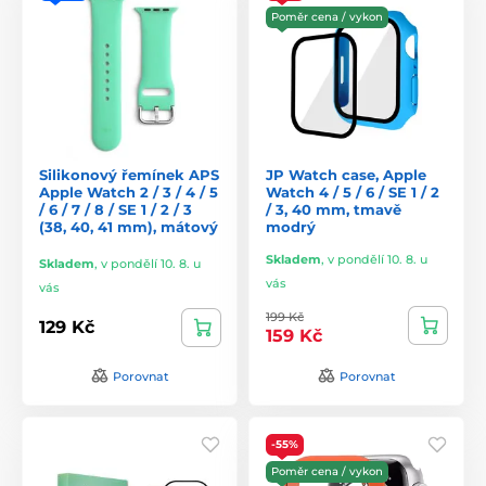
Poměr cena / vykon
Silikonový řemínek APS
JP Watch case, Apple
Apple Watch 2 / 3 / 4 / 5
Watch 4 / 5 / 6 / SE 1 / 2
/ 6 / 7 / 8 / SE 1 / 2 / 3
/ 3, 40 mm, tmavě
(38, 40, 41 mm), mátový
modrý
Skladem
,
v pondělí 10. 8. u
Skladem
,
v pondělí 10. 8. u
vás
vás
199 Kč
129 Kč
159 Kč
Porovnat
Porovnat
-55%
Poměr cena / vykon