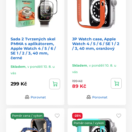
Sada 2 Tvrzených skel
JP Watch case, Apple
PMMA s aplikátorem,
Watch 4 / 5 / 6 / SE 1 / 2
Apple Watch 4 / 5 / 6 /
/ 3, 40 mm, oranžový
SE 1 / 2 / 3, 40 mm,
černé
Skladem
,
v pondělí 10. 8. u
Skladem
,
v pondělí 10. 8. u
vás
vás
199 Kč
299 Kč
89 Kč
Porovnat
Porovnat
Poměr cena / vykon
-25%
Poměr cena / vykon