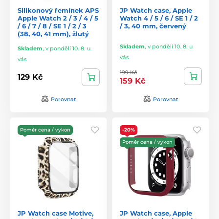
Silikonový řemínek APS
JP Watch case, Apple
Apple Watch 2 / 3 / 4 / 5
Watch 4 / 5 / 6 / SE 1 / 2
/ 6 / 7 / 8 / SE 1 / 2 / 3
/ 3, 40 mm, červený
(38, 40, 41 mm), žlutý
Skladem
,
v pondělí 10. 8. u
Skladem
,
v pondělí 10. 8. u
vás
vás
199 Kč
129 Kč
159 Kč
Porovnat
Porovnat
Poměr cena / vykon
-20%
Poměr cena / vykon
JP Watch case Motive,
JP Watch case, Apple