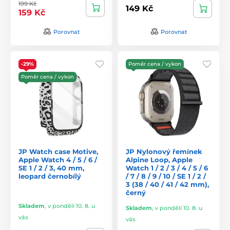
199 Kč
149 Kč
159 Kč
Porovnat
Porovnat
-29%
Poměr cena / vykon
Poměr cena / vykon
JP Watch case Motive,
JP Nylonový řemínek
Apple Watch 4 / 5 / 6 /
Alpine Loop, Apple
SE 1 / 2 / 3, 40 mm,
Watch 1 / 2 / 3 / 4 / 5 / 6
leopard černobílý
/ 7 / 8 / 9 / 10 / SE 1 / 2 /
3 (38 / 40 / 41 / 42 mm),
černý
Skladem
,
v pondělí 10. 8. u
Skladem
,
v pondělí 10. 8. u
vás
vás