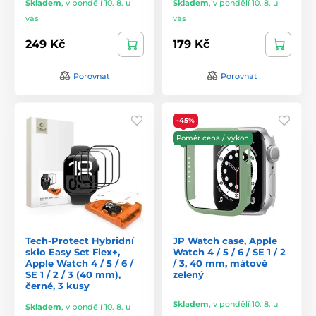
Skladem
,
v pondělí 10. 8. u
Skladem
,
v pondělí 10. 8. u
vás
vás
249 Kč
179 Kč
Porovnat
Porovnat
-45%
Poměr cena / vykon
Tech-Protect Hybridní
JP Watch case, Apple
sklo Easy Set Flex+,
Watch 4 / 5 / 6 / SE 1 / 2
Apple Watch 4 / 5 / 6 /
/ 3, 40 mm, mátově
SE 1 / 2 / 3 (40 mm),
zelený
černé, 3 kusy
Skladem
,
v pondělí 10. 8. u
Skladem
,
v pondělí 10. 8. u