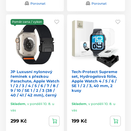
Porovnat
Porovnat
Poměr cena / vykon
JP Luxusní nylonový
Tech-Protect Supreme
řemínek s přezkou
set, Hydrogelová fólie,
Parachute, Apple Watch
Apple Watch 4 / 5 / 6 /
1 / 2 / 3 / 4 / 5 / 6 / 7 / 8 /
SE 1 / 2 / 3, 40 mm, 2
9 / 10 / SE 1 / 2 / 3 (38 /
kusy
40 / 41 / 42 mm), černý
Skladem
,
v pondělí 10. 8. u
Skladem
,
v pondělí 10. 8. u
vás
vás
299 Kč
199 Kč