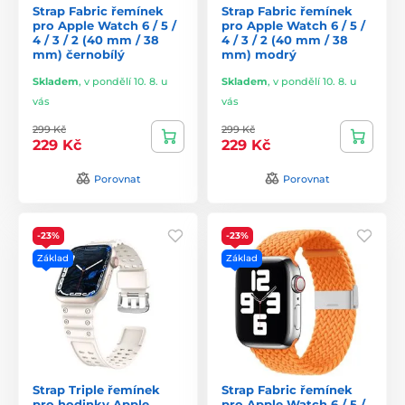
Strap Fabric řemínek
Strap Fabric řemínek
pro Apple Watch 6 / 5 /
pro Apple Watch 6 / 5 /
4 / 3 / 2 (40 mm / 38
4 / 3 / 2 (40 mm / 38
mm) černobílý
mm) modrý
Skladem
,
v pondělí 10. 8. u
Skladem
,
v pondělí 10. 8. u
vás
vás
299 Kč
299 Kč
229 Kč
229 Kč
Porovnat
Porovnat
-23%
-23%
Základ
Základ
Strap Triple řemínek
Strap Fabric řemínek
pro hodinky Apple
pro Apple Watch 6 / 5 /