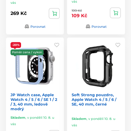
vás
vás
199 Kč
269 Kč
109 Kč
Porovnat
Porovnat
-20%
Poměr cena / vykon
JP Watch case, Apple
Soft Strong pouzdro,
Watch 4 / 5 / 6 / SE 1 / 2
Apple Watch 4 / 5 / 6 /
/ 3, 40 mm, ledově
SE, 40 mm, černé
modrý
Skladem
,
v pondělí 10. 8. u
Skladem
,
v pondělí 10. 8. u
vás
vás