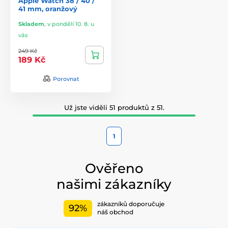
Apple Watch 38 / 40 /
41 mm, oranžový
Skladem
,
v pondělí 10. 8. u
vás
249 Kč
189 Kč
Porovnat
Už jste viděli 51 produktů z 51.
1
Ověřeno
našimi zákazníky
zákazníků doporučuje
92%
náš obchod