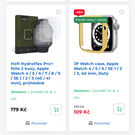
-45%
Poměr cena / vykon
Hofi HydroFlex Pro+
JP Watch case, Apple
fólie 2 kusy, Apple
Watch 4 / 5 / 6 / SE 1 / 2
Watch 4 / 5 / 6 / 7 / 8 / 9
/ 3, 40 mm, žlutý
/ SE 1 / 2 / 3 (40 / 41
mm), průhledné
Skladem
,
v pondělí 10. 8. u
Skladem
,
v pondělí 10. 8. u
vás
vás
199 Kč
179 Kč
109 Kč
Porovnat
Porovnat