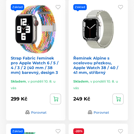
Základ
Základ
Strap Fabric řemínek
Řemínek Alpine s
pro Apple Watch 6 / 5 /
ocelovou přezkou,
4 / 3 / 2 (40 mm / 38
Apple Watch 38 / 40 /
mm) barevný, design 3
41 mm, stříbrný
Skladem
,
v pondělí 10. 8. u
Skladem
,
v pondělí 10. 8. u
vás
vás
299 Kč
249 Kč
Porovnat
Porovnat
Základ
-20%