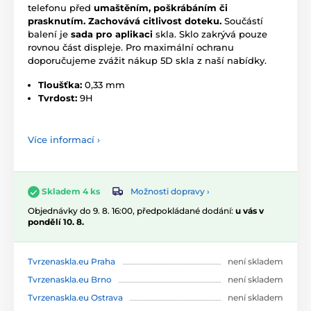
telefonu před
umaštěním, poškrábáním či
prasknutím.
Zachovává citlivost doteku.
Součástí
balení je
sada pro aplikaci
skla. Sklo zakrývá pouze
rovnou část displeje. Pro maximální ochranu
doporučujeme zvážit nákup 5D skla z naší nabídky.
Tloušťka:
0,33 mm
Tvrdost:
9H
Více informací ›
Možnosti dopravy ›
Skladem 4 ks
Objednávky do 9. 8. 16:00, předpokládané dodání:
u vás v
pondělí 10. 8.
Tvrzenaskla.eu Praha
není skladem
Tvrzenaskla.eu Brno
není skladem
Tvrzenaskla.eu Ostrava
není skladem