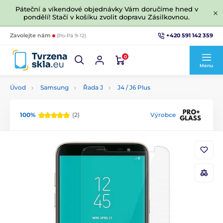
Páteční a víkendové objednávky Vám doručíme hned v
pondělí! Stačí v košíku zvolit dopravu Zásilkovnou.
+420 591 142 359
Zavolejte nám
(Po-Pá 9-12)
0
Menu
Úvod
Samsung
Řada J
J4 / J6 Plus
100%
(2)
Výrobce