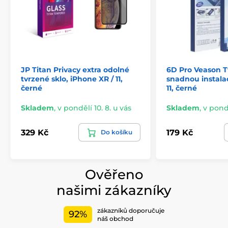
JP Titan Privacy extra odolné
6D Pro Veason T
tvrzené sklo, iPhone XR / 11,
snadnou instalac
černé
11, černé
Skladem
,
v pondělí 10. 8. u vás
Skladem
,
v pondě
329 Kč
179 Kč
Do košíku
Ověřeno
našimi zákazníky
zákazníků doporučuje
92%
náš obchod