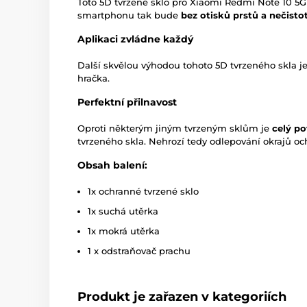
Toto 5D tvrzené sklo pro Xiaomi Redmi Note 10 5G 
smartphonu tak bude
bez otisků prstů a nečisto
Aplikaci zvládne každý
Další skvělou výhodou tohoto 5D tvrzeného skla j
hračka.
Perfektní přilnavost
Oproti některým jiným tvrzeným sklům je
celý p
tvrzeného skla. Nehrozí tedy odlepování okrajů oc
Obsah balení:
1x ochranné tvrzené sklo
1x suchá utěrka
1x mokrá utěrka
1 x odstraňovač prachu
Produkt je zařazen v kategoriích