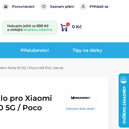
Porovnávání
Seznam přání
Přihlásit se
0
Nakupte ještě za
500 Kč
0 Kč
a získejte
dopravu zdarma
Příslušenství
Tipy na dárky
dmi Note 10 5G / Poco M3 Pro, černé
lo pro Xiaomi
0 5G / Poco
Zobrazit další zboží ›