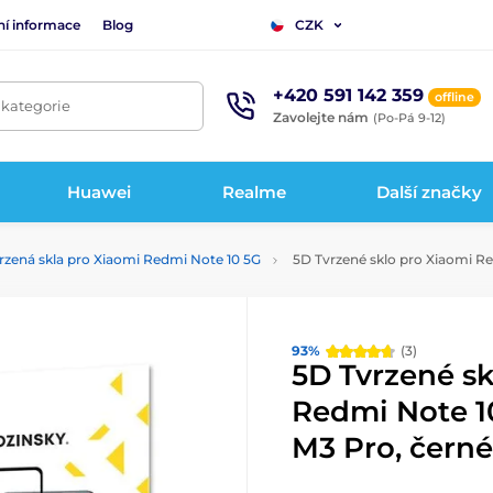
ní informace
Blog
CZK
+420 591 142 359
offline
 kategorie
Zavolejte nám
(Po-Pá 9-12)
Huawei
Realme
Další značky
rzená skla pro Xiaomi Redmi Note 10 5G
5D Tvrzené sklo pro Xiaomi Re
93%
(3)
5D Tvrzené sk
Redmi Note 1
M3 Pro, černé