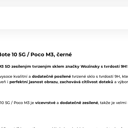
ote 10 5G / Poco M3, černé
M3 5D zesíleným tvrzeným sklem značky Wozinsky s tvrdostí 9H!
vysoce kvalitní a
dodatečně posílené
tvrzené sklo s tvrdostí 9H, kt
veň i
perfektní jasnost obrazu
,
zachovává citlivost doteků
a výbo
10 5G / Poco M3 je
vícevrstvé
a
dodatečně zesílené
, takže je velm