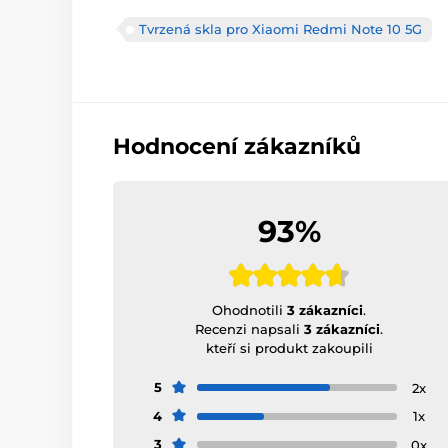
Tvrzená skla pro Xiaomi Redmi Note 10 5G
Hodnocení zákazníků
93%
Ohodnotili
3 zákazníci
.
Recenzi napsali
3 zákazníci
.
kteří si produkt zakoupili
5
2x
4
1x
3
0x