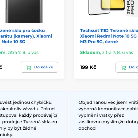
zené sklo pro čočku
Techsuit 111D Tvrzené sklo
arátu (kamery), Xiaomi
Xiaomi Redmi Note 10 5G 
 Note 10 5G
M3 Pro 5G, černé
em
,
zítra 7. 8. u vás
Skladem
,
zítra 7. 8. u vás
č
199 Kč
Do košíku
Do k
uvést jedinou chybičku,
Objednanou věc jsem vrátil
jakoukoliv závadu. Pokud
vyborná komunikace,nabidl
tupoval každý prodávající
vyplněni vratky přez
k prodejce Tvrzená skla.eu
zasilkovnu,myslím,že dobr
ly by být žádné
obchod
mínky.