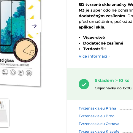
5D tvrzené sklo značky W
M3
je super odolné ochran
dodatečným zesílením
. D
před umaštěním, poškrábán
aplikaci skla
.
Vícevrstvé
Dodatečně zesílené
Tvrdost:
9H
Více informací ›
Skladem > 10 ks
Objednávky do 15:00
Tvrzenaskla.eu Praha
Tvrzenaskla.eu Brno
Tvrzenaskla.eu Ostrava
Tvrzenaskla.eu Kravaře