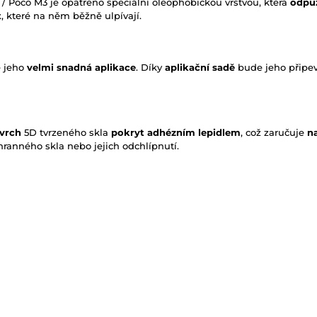
/ Poco M3 je opatřeno speciální oleophobickou vrstvou, která
odpu
t
, které na něm běžně ulpívají.
e jeho
velmi snadná aplikace
. Díky
aplikační sadě
bude jeho připe
ovrch
5D tvrzeného skla
pokryt adhézním lepidlem
, což zaručuje
na
hranného skla nebo jejich odchlípnutí.