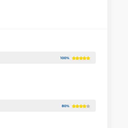
100%
80%