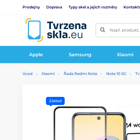
Prodejny
Doprava
Typy skel a jejich rozměry
Kontakt
Např. produkt,
Apple
Samsung
Xiaomi
Úvod
Xiaomi
Řada Redmi Note
Note 10 5G
Tv
Základ