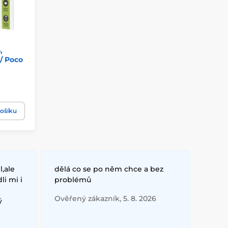
,
/ Poco
ošíku
,ale
dělá co se po něm chce a bez
i mi i
problémů
Ověřený zákazník, 5. 8. 2026
ý