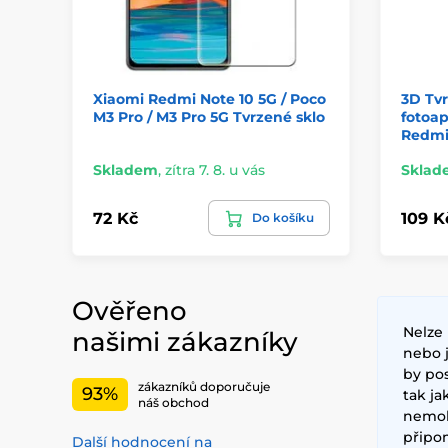
Xiaomi Redmi Note 10 5G / Poco
3D Tvr
M3 Pro / M3 Pro 5G Tvrzené sklo
fotoap
Redmi
Skladem
,
zítra 7. 8. u vás
Sklad
72 Kč
109 K
Do košíku
Ověřeno
Nelze 
našimi zákazníky
nebo 
by pos
zákazníků doporučuje
93%
tak ja
náš obchod
nemoh
připo
Další hodnocení na