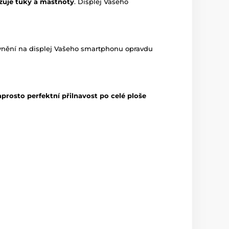
zuje tuky a mastnoty
. Displej Vašeho
vnění na displej Vašeho smartphonu opravdu
prosto perfektní přilnavost po celé ploše