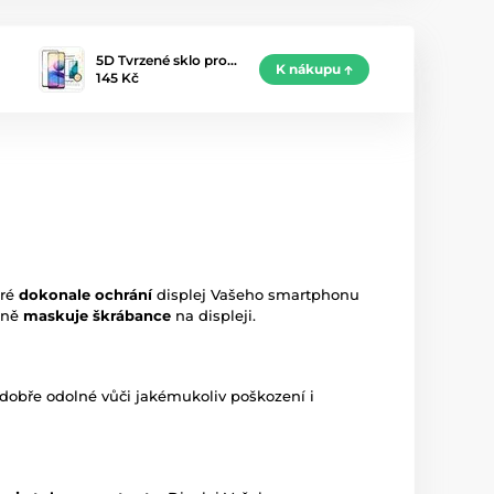
5D Tvrzené sklo pro…
K nákupu
145 Kč
eré
dokonale ochrání
displej Vašeho smartphonu
rně
maskuje škrábance
na displeji.
i dobře odolné vůči jakémukoliv poškození i