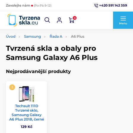
+420 591 142 359
Zavolejte nám
(Po-Pá 9-12)
0
Menu
Úvod
Samsung
Řada A
A6 Plus
Tvrzená skla a obaly pro
Samsung Galaxy A6 Plus
Nejprodávanější produkty
Techsuit 111D
Tvrzené sklo,
Samsung Galaxy
A6 Plus 2018, černé
129 Kč