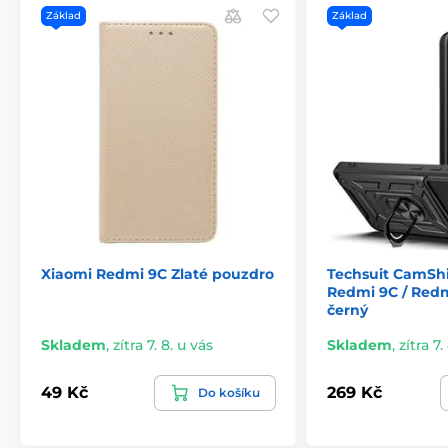
Základ
Základ
Xiaomi Redmi 9C Zlaté pouzdro
Techsuit CamShi
Redmi 9C / Redm
černý
Skladem
,
zítra 7. 8. u vás
Skladem
,
zítra 7.
49 Kč
269 Kč
Do košíku