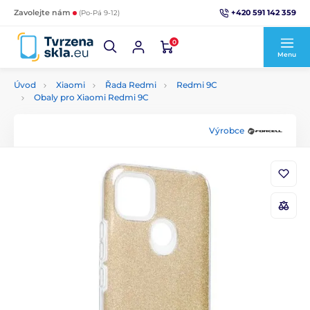
+420 591 142 359
Zavolejte nám
(Po-Pá 9-12)
0
Menu
Úvod
Xiaomi
Řada Redmi
Redmi 9C
Obaly pro Xiaomi Redmi 9C
Výrobce