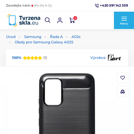
+420 591 142 359
Zavolejte nám
(Po-Pá 9-12)
0
Menu
Úvod
Samsung
Řada A
A02s
Obaly pro Samsung Galaxy A02S
100%
(1)
Výrobce