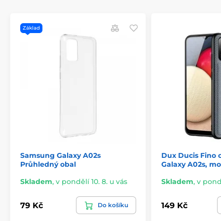
Základ
Samsung Galaxy A02s
Dux Ducis Fino
Průhledný obal
Galaxy A02s, m
Skladem
,
v pondělí 10. 8. u vás
Skladem
,
v pondě
79 Kč
149 Kč
Do košíku