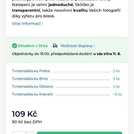
Nalepení je velmi
jednoduché
. Sklíčko je
transparentní
, takže neovlivní
kvalitu
Vašich fotografií
díky výřezu pro blesk.
Více informací ›
Možnosti dopravy ›
Skladem > 10 ks
Objednávky do 15:00, předpokládané dodání:
u vás zítra 11. 8.
Tvrzenaskla.eu Praha
3 ks
Tvrzenaskla.eu Brno
3 ks
Tvrzenaskla.eu Ostrava
2 ks
Tvrzenaskla.eu Kravaře
>5 ks
109 Kč
90 Kč bez DPH