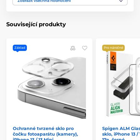
Zobrazit všechna hodnocení
Související produkty
Základ
Pro náročné
Ochranné tvrzené sklo pro
Spigen ALM Glas
čočku fotoaparátu (kamery),
sklo, iPhone 13 / 1
iPhone 13 / 13 Mini
17e, černé