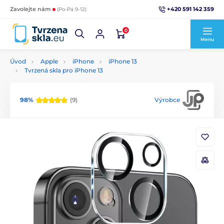
+420 591 142 359
Zavolejte nám
(Po-Pá 9-12)
0
Menu
Úvod
Apple
iPhone
iPhone 13
Tvrzená skla pro iPhone 13
98%
(9)
Výrobce