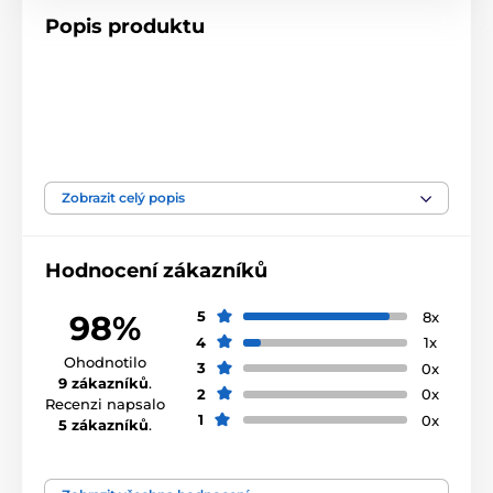
Popis produktu
Produkt je zařazen v kategoriích
Zobrazit celý popis
Tvrzená skla pro iPhone 13
Hodnocení zákazníků
Tvrzená skla pro iPhone 13 Mini
5
8x
98%
4
1x
Ohodnotilo
3
0x
9 zákazníků
.
2
0x
Recenzi napsalo
1
0x
5 zákazníků
.