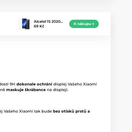
Alcatel 1S 2020…
K nákupu
69 Kč
rdostí 9H
dokonale ochrání
displej Vašeho Xiaomi
rně
maskuje škrábance
na displeji.
lej Vašeho Xiaomi tak bude
bez otisků prstů a