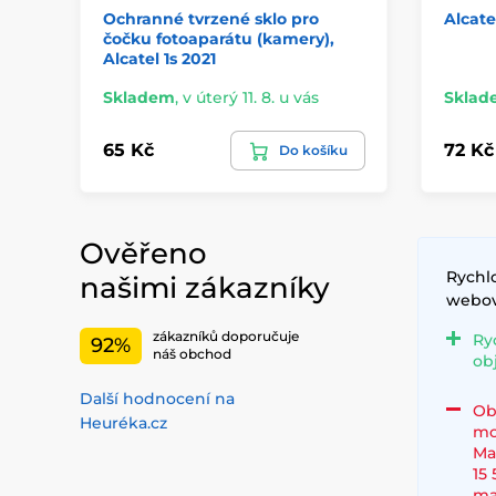
Ochranné tvrzené sklo pro
Alcate
čočku fotoaparátu (kamery),
Alcatel 1s 2021
Skladem
,
v úterý 11. 8. u vás
Sklad
65 Kč
72 Kč
Do košíku
Ověřeno
Rychl
našimi zákazníky
webov
zákazníků doporučuje
Ry
92%
náš obchod
ob
Další hodnocení na
Ob
Heuréka.cz
mo
Ma
15 
ma