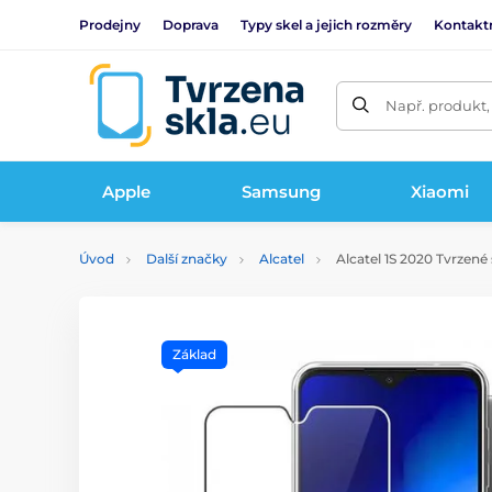
Prodejny
Doprava
Typy skel a jejich rozměry
Kontakt
Např. produkt,
Apple
Samsung
Xiaomi
Úvod
Další značky
Alcatel
Alcatel 1S 2020 Tvrzené 
Základ