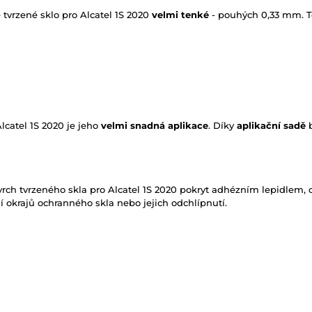
é tvrzené sklo pro Alcatel 1S 2020
velmi tenké
- pouhých 0,33 mm. T
lcatel 1S 2020 je jeho
velmi snadná aplikace
. Díky
aplikační sadě
b
rch tvrzeného skla pro Alcatel 1S 2020 pokryt adhézním lepidlem, 
 okrajů ochranného skla nebo jejich odchlípnutí.