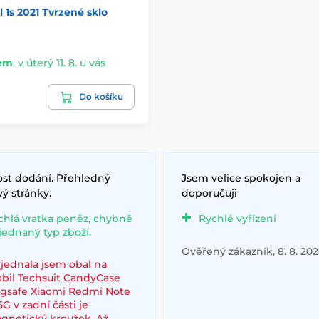
l 1s 2021 Tvrzené sklo
em
,
v úterý 11. 8. u vás
Do košíku
ost dodání. Přehledný
Jsem velice spokojen a
ý stránky.
doporučuji
chlá vratka peněz, chybně
Rychlé vyřízení
jednaný typ zboží.
Ověřený zákazník, 8. 8. 20
jednala jsem obal na
bil Techsuit CandyCase
gsafe Xiaomi Redmi Note
5G v zadní části je
gnetický kroužek .Až