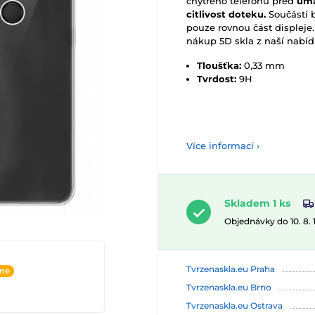
chytrého telefonu před
uma
citlivost doteku.
Součástí b
pouze rovnou část displej
nákup 5D skla z naší nabíd
Tloušťka:
0,33 mm
Tvrdost:
9H
Více informací ›
Skladem 1 ks
Objednávky do 10. 8.
Tvrzenaskla.eu Praha
ine
Tvrzenaskla.eu Brno
Tvrzenaskla.eu Ostrava