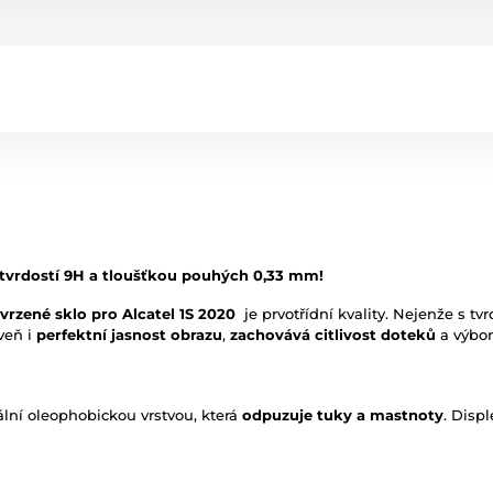
 tvrdostí 9H a tloušťkou pouhých 0,33 mm!
vrzené sklo pro Alcatel 1S 2020
je prvotřídní kvality. Nejenže s tv
veň i
perfektní jasnost obrazu
,
zachovává citlivost doteků
a výbo
ální oleophobickou vrstvou, která
odpuzuje tuky a mastnoty
. Disp