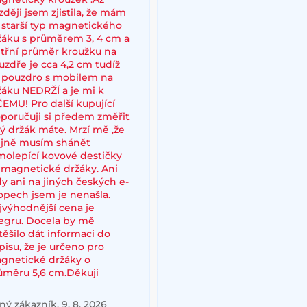
zději jsem zjistila, že mám
i starší typ magnetického
žáku s průměrem 3, 4 cm a
itřní průměr kroužku na
uzdře je cca 4,2 cm tudíž
 pouzdro s mobilem na
žáku NEDRŽÍ a je mi k
ČEMU! Pro další kupující
oporučuji si předem změřit
ký držák máte. Mrzí mě ,že
ejně musím shánět
molepící kovové destičky
 magnetické držáky. Ani
dy ani na jiných českých e-
opech jsem je nenašla.
jvýhodnější cena je
legru. Docela by mě
těšilo dát informaci do
pisu, že je určeno pro
gnetické držáky o
ůměru 5,6 cm.Děkuji
ý zákazník, 9. 8. 2026