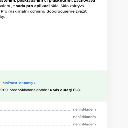
štěním, poškrábáním či prasknutím.
Zachovává
alení je
sada pro aplikaci
skla. Sklo zakrývá
e. Pro maximální ochranu doporučujeme zvážit
ky.
Možnosti dopravy ›
 15:00, předpokládané dodání:
u vás v úterý 11. 8.
není skladem
není skladem
není skladem