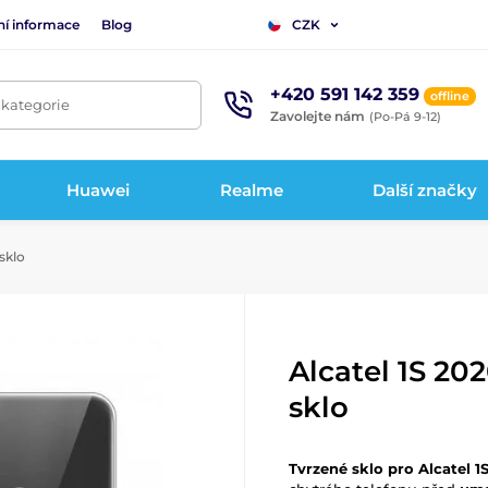
ní informace
Blog
CZK
+420 591 142 359
offline
 kategorie
Zavolejte nám
(Po-Pá 9-12)
Huawei
Realme
Další značky
sklo
Alcatel 1S 20
sklo
Tvrzené sklo pro Alcatel 1