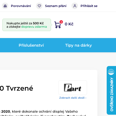
Porovnávání
Seznam přání
Přihlásit se
0
Nakupte ještě za
500 Kč
0 Kč
a získejte
dopravu zdarma
Příslušenství
Tipy na dárky
20 Tvrzené
Zobrazit další zboží ›
S 2020
, které dokonale ochrání displej Vašeho