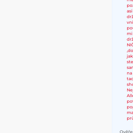
po
as
dr
vn
po
mi
dr
NI
,d
ja
st
sa
na
ta
sh
Ne
Al
po
po
ma
pr
Ověřen