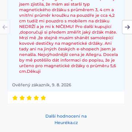
jsem zjistila, že mám asi starší typ
magnetického držáku s průměrem 3, 4 cm a
vnitřní průměr kroužku na pouzdře je cca 4,2
cm tudíž mi pouzdro s mobilem na držáku
NEDRŽÍ a je mi k NIČEMU! Pro další kupující
,doporučuji si předem změřit jaký držák máte.
Mrzí mě ,že stejně musím shánět samolepící
kovové destičky na magnetické držáky. Ani
tady ani na jiných českých e-shopech jsem je
nenašla. Nejvýhodnější cena je Allegru. Docela
by mě potěšilo dát informaci do popisu, že je
určeno pro magnetické držáky o průměru 5,6
cm.Děkuji
Ověřený zákazník, 9. 8. 2026
Další hodnocení na
Heuréka.cz