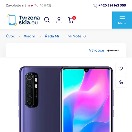
+420 591 142 359
Zavolejte nám
(Po-Pá 9-12)
0
Menu
Úvod
Xiaomi
Řada Mi
Mi Note 10
Výrobce