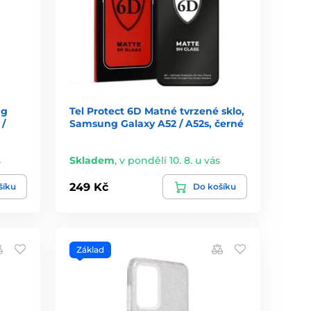
ng
Tel Protect 6D Matné tvrzené sklo,
 /
Samsung Galaxy A52 / A52s, černé
s
Skladem
,
v pondělí 10. 8. u vás
249 Kč
šíku
Do košíku
Základ