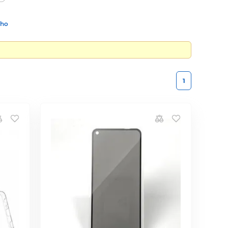
ího
1