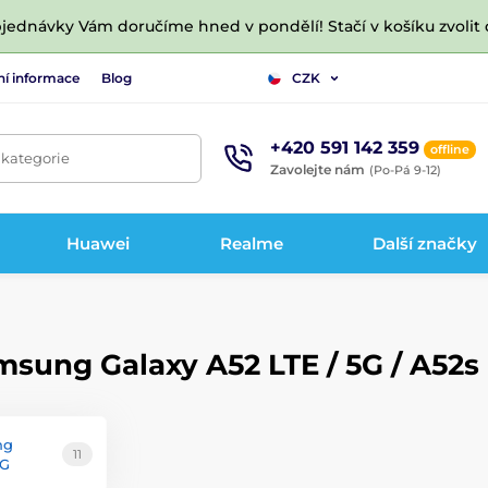
jednávky Vám doručíme hned v pondělí! Stačí v košíku zvolit 
ní informace
Blog
CZK
+420 591 142 359
offline
 kategorie
Zavolejte nám
(Po-Pá 9-12)
Huawei
Realme
Další značky
msung Galaxy A52 LTE / 5G / A52s
ng
11
5G