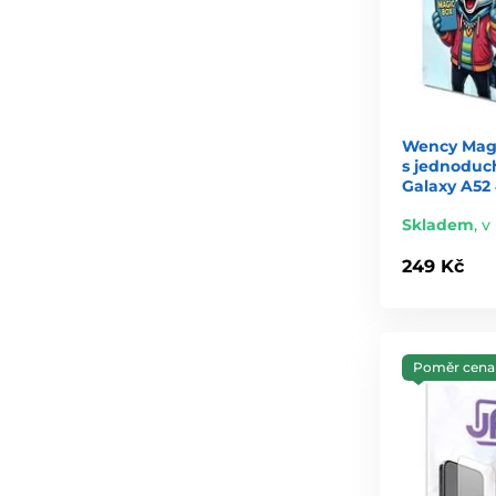
Wency Magi
s jednoduc
Galaxy A52
Skladem
,
v
249 Kč
Poměr cena 