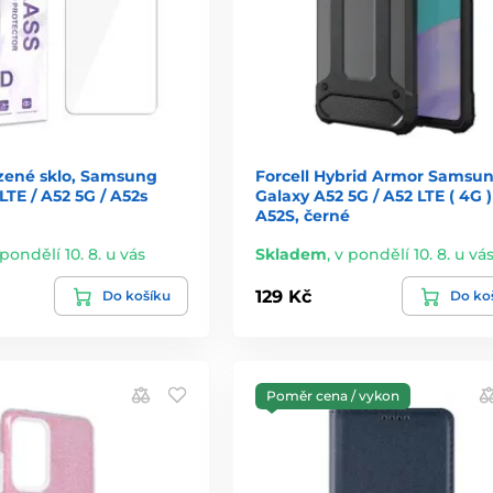
rzené sklo, Samsung
Forcell Hybrid Armor Samsu
LTE / A52 5G / A52s
Galaxy A52 5G / A52 LTE ( 4G )
A52S, černé
 pondělí 10. 8. u vás
Skladem
,
v pondělí 10. 8. u vá
129 Kč
Do košíku
Do ko
Poměr cena / vykon