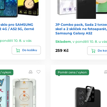
 sklo pro SAMSUNG
JP Combo pack, Sada 2 tvrz
 4G / A52 5G, černé
skel a 2 sklíček na fotoaparát,
Samsung Galaxy A52
 pondělí 10. 8. u vás
Skladem
,
v pondělí 10. 8. u vá
Do košíku
259 Kč
Do ko
/ vykon
Poměr cena / vykon