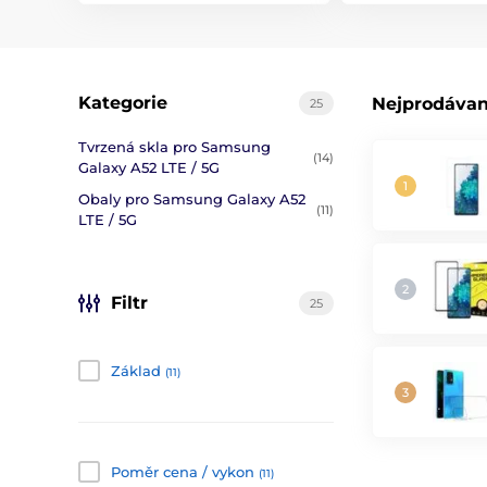
Kategorie
Nejprodávan
25
Tvrzená skla pro Samsung
(14)
Galaxy A52 LTE / 5G
Obaly pro Samsung Galaxy A52
(11)
LTE / 5G
Filtr
25
Základ
(11)
Poměr cena / vykon
(11)