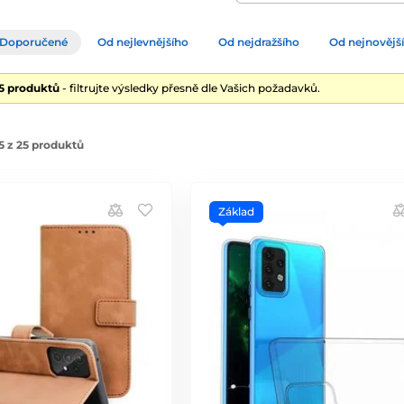
Doporučené
Od nejlevnějšího
Od nejdražšího
Od nejnovějš
25 produktů
- filtrujte výsledky přesně dle Vašich požadavků.
5 z 25 produktů
Základ