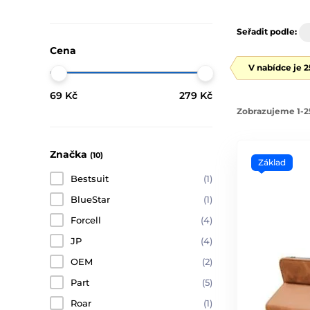
Seřadit podle:
Cena
V nabídce je 
69 Kč
279 Kč
Zobrazujeme 1-2
Značka
(10)
Základ
Bestsuit
(1)
BlueStar
(1)
Forcell
(4)
JP
(4)
OEM
(2)
Part
(5)
Roar
(1)