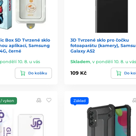
c Box 5D Tvrzené sklo
3D Tvrzené sklo pro čočku
hou aplikací, Samsung
fotoaparátu (kamery), Sams
 4G, černé
Galaxy A52
 pondělí 10. 8. u vás
Skladem
,
v pondělí 10. 8. u vá
109 Kč
Do košíku
Do ko
/ vykon
Základ