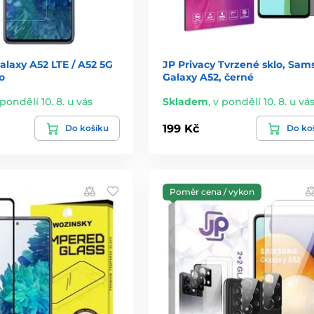
laxy A52 LTE / A52 5G
JP Privacy Tvrzené sklo, Sa
o
Galaxy A52, černé
 pondělí 10. 8. u vás
Skladem
,
v pondělí 10. 8. u vá
199 Kč
Do košíku
Do ko
Poměr cena / vykon