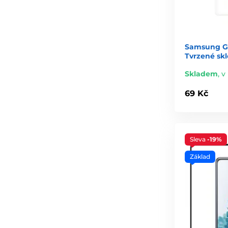
Samsung Ga
Tvrzené skl
Skladem
,
v
69 Kč
Sleva
-19%
Základ