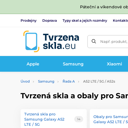
Páteční a víkendové ob
Prodejny
Doprava
Typy skel a jejich rozměry
Kontakt
Např. produkt,
Apple
Samsung
Xiaomi
Úvod
Samsung
Řada A
A52 LTE / 5G / A52s
Tvrzená skla a obaly pro Sa
Tvrzená skla pro
Obaly pro Samsu
Samsung Galaxy A52
14
Galaxy A52 LTE / 
LTE / 5G