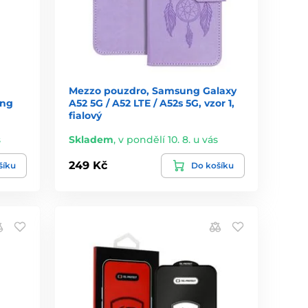
Mezzo pouzdro, Samsung Galaxy
ung
A52 5G / A52 LTE / A52s 5G, vzor 1,
fialový
s
Skladem
,
v pondělí 10. 8. u vás
249 Kč
šíku
Do košíku