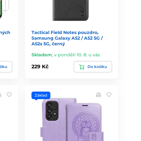
ených
Tactical Field Notes pouzdro,
Samsung Galaxy A52 / A52 5G /
A52s 5G, černý
s
Skladem
,
v pondělí 10. 8. u vás
229 Kč
šíku
Do košíku
Základ