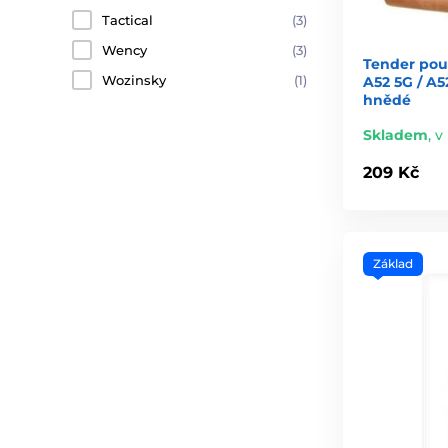
Tactical
(3)
Wency
(3)
Tender pou
Wozinsky
(1)
A52 5G / A5
hnědé
Skladem
,
v
209 Kč
Základ