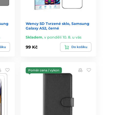
msung
Wency 5D Tvrzené sklo, Samsung
Galaxy A52, černé
s
Skladem
,
v pondělí 10. 8. u vás
99 Kč
šíku
Do košíku
Poměr cena / vykon