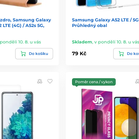
zdro, Samsung Galaxy
Samsung Galaxy A52 LTE / 5G
2 LTE (4G) / A52s 5G,
Průhledný obal
 pondělí 10. 8. u vás
Skladem
,
v pondělí 10. 8. u vá
79 Kč
Do košíku
Do ko
Poměr cena / vykon