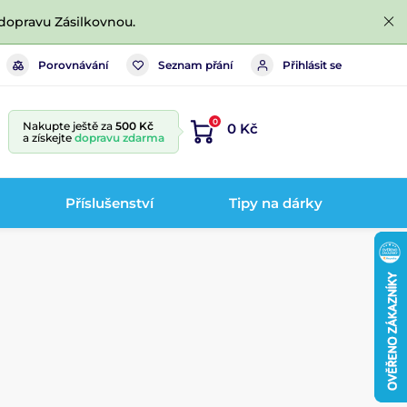
dopravu Zásilkovnou.
Porovnávání
Seznam přání
Přihlásit se
0
Nakupte ještě za
500 Kč
0 Kč
a získejte
dopravu zdarma
Příslušenství
Tipy na dárky