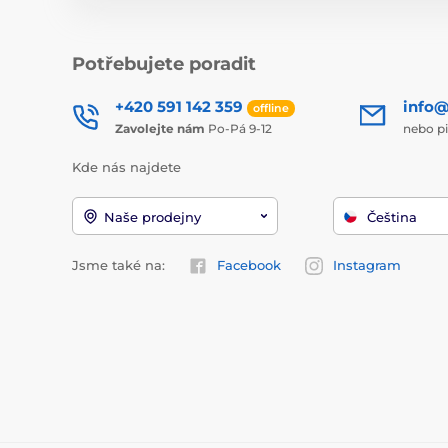
Potřebujete poradit
+420 591 142 359
info@
offline
Zavolejte nám
Po-Pá 9-12
nebo p
Kde nás najdete
Naše prodejny
Čeština
Jsme také na:
Facebook
Instagram