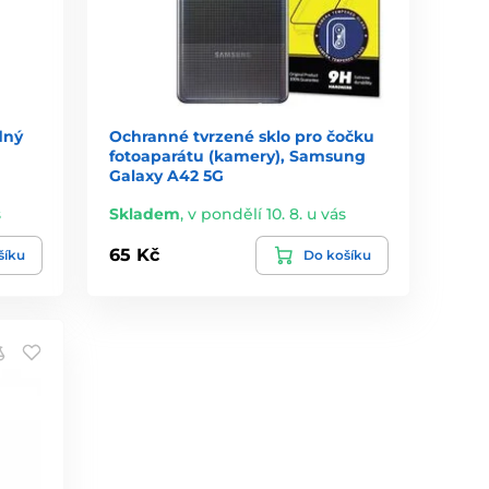
dný
Ochranné tvrzené sklo pro čočku
fotoaparátu (kamery), Samsung
Galaxy A42 5G
s
Skladem
,
v pondělí 10. 8. u vás
65 Kč
šíku
Do košíku