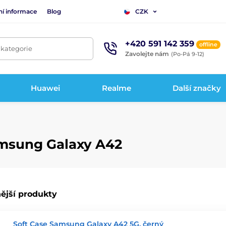
ní informace
Blog
CZK
+420 591 142 359
offline
 kategorie
Zavolejte nám
(Po-Pá 9-12)
Huawei
Realme
Další značky
amsung Galaxy A42
ější produkty
Soft Case Samsung Galaxy A42 5G, černý