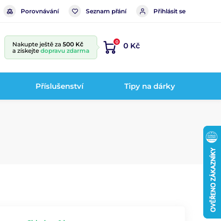
Porovnávání
Seznam přání
Přihlásit se
0
Nakupte ještě za
500 Kč
0 Kč
a získejte
dopravu zdarma
Příslušenství
Tipy na dárky