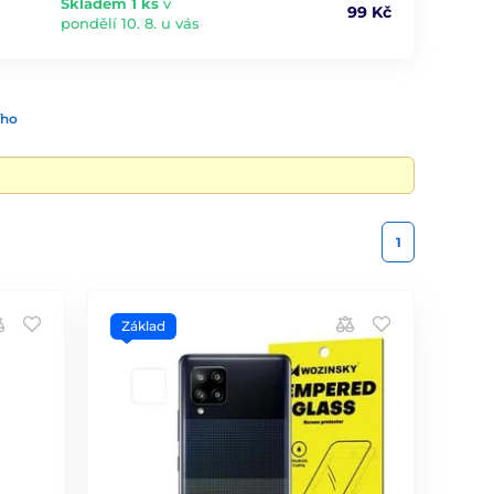
Skladem 1 ks
v
99 Kč
pondělí 10. 8. u vás
ího
1
Základ