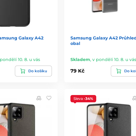
Samsung Galaxy A42
Samsung Galaxy A42 Průhle
obal
 pondělí 10. 8. u vás
Skladem
,
v pondělí 10. 8. u vá
79 Kč
Do košíku
Do ko
Sleva
-34%