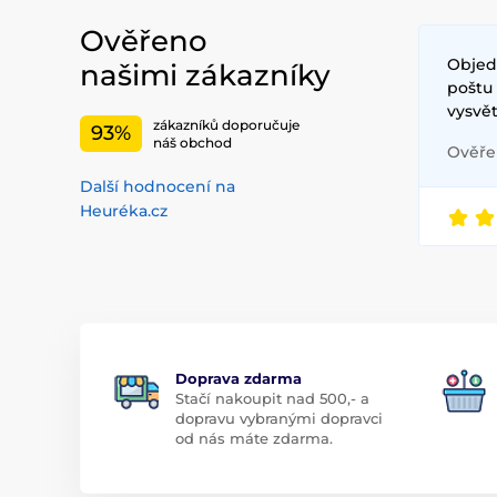
Ověřeno
Objed
našimi zákazníky
poštu
vysvět
zákazníků doporučuje
93%
náš obchod
Ověřen
Další hodnocení na
Heuréka.cz
Doprava zdarma
Stačí nakoupit nad 500,- a
dopravu vybranými dopravci
od nás máte zdarma.