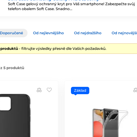
Soft Case gelový ochranný kryt pro Váš smartphone! Zabezpečte svůj
telefon obalem Soft Case. Snadno…
Doporučené
Od nejlevnějšího
Od nejdražšího
Od nejnovějš
5 produktů
- filtrujte výsledky přesně dle Vašich požadavků.
z 5 produktů
Základ