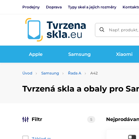
Prodejny
Doprava
Typy skel a jejich rozměry
Kontakt
Např. produkt,
Apple
Samsung
Xiaomi
Úvod
Samsung
Řada A
A42
Tvrzená skla a obaly pro S
Filtr
Nejprodávan
5
Základ