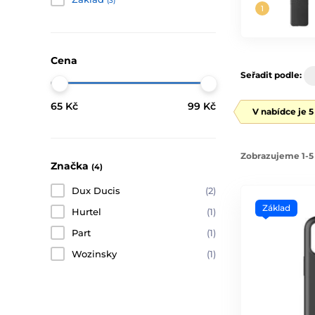
(3)
Cena
Seřadit podle:
65 Kč
99 Kč
V nabídce je 
Zobrazujeme 1-5 
Značka
(4)
Dux Ducis
(2)
Základ
Hurtel
(1)
Part
(1)
Wozinsky
(1)