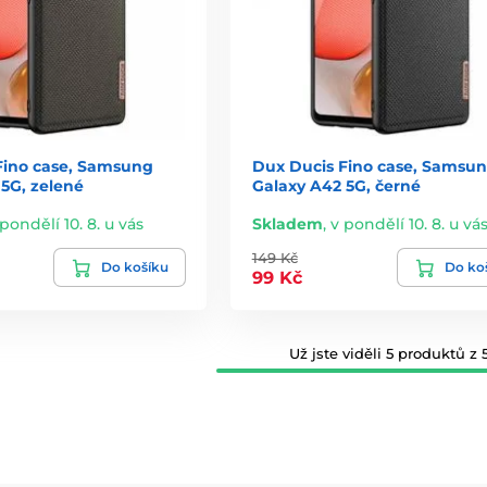
Fino case, Samsung
Dux Ducis Fino case, Samsu
5G, zelené
Galaxy A42 5G, černé
 pondělí 10. 8. u vás
Skladem
,
v pondělí 10. 8. u vá
149 Kč
Do košíku
Do ko
99 Kč
Už jste viděli 5 produktů z 5