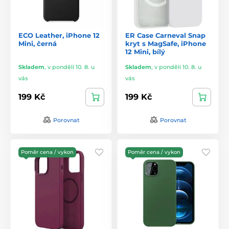
ECO Leather, iPhone 12
ER Case Carneval Snap
Mini, černá
kryt s MagSafe, iPhone
12 Mini, bílý
Skladem
,
v pondělí 10. 8. u
Skladem
,
v pondělí 10. 8. u
vás
vás
199 Kč
199 Kč
Porovnat
Porovnat
Poměr cena / vykon
Poměr cena / vykon