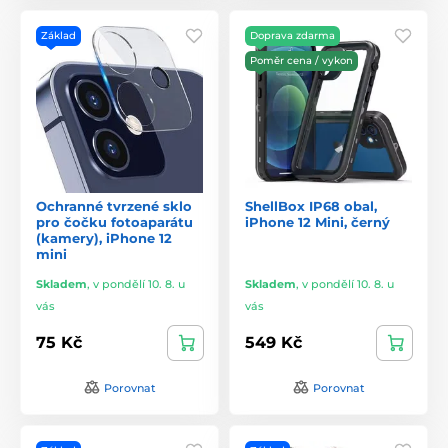
Základ
Doprava zdarma
Poměr cena / vykon
Ochranné tvrzené sklo
ShellBox IP68 obal,
pro čočku fotoaparátu
iPhone 12 Mini, černý
(kamery), iPhone 12
mini
Skladem
,
v pondělí 10. 8. u
Skladem
,
v pondělí 10. 8. u
vás
vás
75 Kč
549 Kč
Porovnat
Porovnat