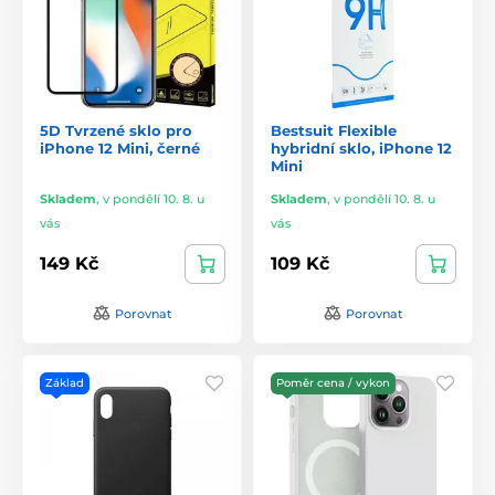
5D Tvrzené sklo pro
Bestsuit Flexible
iPhone 12 Mini, černé
hybridní sklo, iPhone 12
Mini
Skladem
,
v pondělí 10. 8. u
Skladem
,
v pondělí 10. 8. u
vás
vás
149 Kč
109 Kč
Porovnat
Porovnat
Základ
Poměr cena / vykon