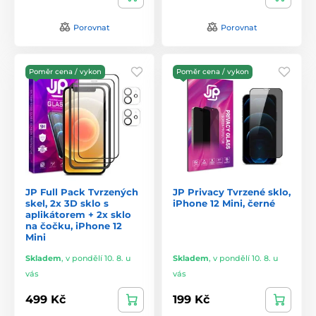
Porovnat
Porovnat
Poměr cena / vykon
Poměr cena / vykon
JP Full Pack Tvrzených
JP Privacy Tvrzené sklo,
skel, 2x 3D sklo s
iPhone 12 Mini, černé
aplikátorem + 2x sklo
na čočku, iPhone 12
Mini
Skladem
,
v pondělí 10. 8. u
Skladem
,
v pondělí 10. 8. u
vás
vás
499 Kč
199 Kč