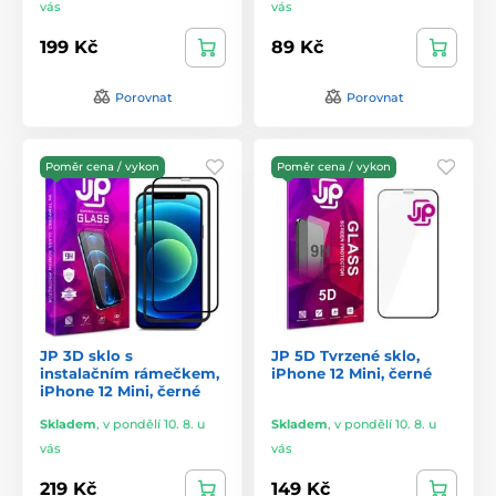
vás
vás
199 Kč
89 Kč
Porovnat
Porovnat
Poměr cena / vykon
Poměr cena / vykon
JP 3D sklo s
JP 5D Tvrzené sklo,
instalačním rámečkem,
iPhone 12 Mini, černé
iPhone 12 Mini, černé
Skladem
,
v pondělí 10. 8. u
Skladem
,
v pondělí 10. 8. u
vás
vás
219 Kč
149 Kč