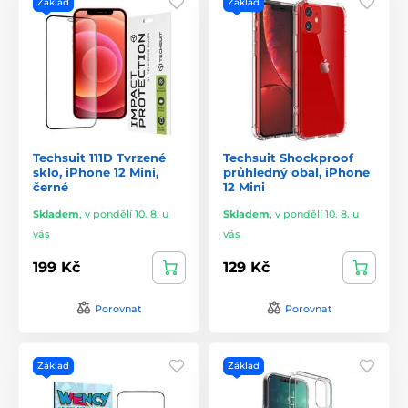
Základ
Základ
Techsuit 111D Tvrzené
Techsuit Shockproof
sklo, iPhone 12 Mini,
průhledný obal, iPhone
černé
12 Mini
Skladem
,
v pondělí 10. 8. u
Skladem
,
v pondělí 10. 8. u
vás
vás
199 Kč
129 Kč
Porovnat
Porovnat
Základ
Základ