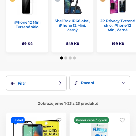
ShellBox IP68 obal,
JP Privacy Tvrzené
iPhone 12 Mini
iPhone 12 Mini,
sklo, iPhone 12
Tvrzené sklo
černý
Mini, černé
69 Kč
549 Kč
199 Kč
Řazení
Filtr
Zobrazujeme 1-23 z 23 produktů
Základ
Poměr cena / vykon