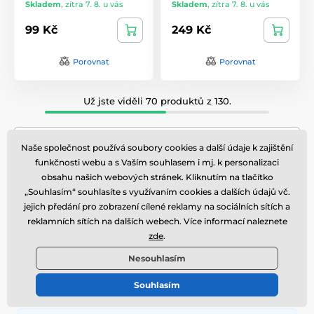
Skladem
,
zítra 7. 8. u vás
Skladem
,
zítra 7. 8. u vás
99 Kč
249 Kč
Porovnat
Porovnat
Už jste viděli 70 produktů z 130.
Zobrazit další produkty
Naše společnost používá soubory cookies a další údaje k zajištění
funkčnosti webu a s Vaším souhlasem i mj. k personalizaci
obsahu našich webových stránek. Kliknutím na tlačítko
1
2
„Souhlasím“ souhlasíte s využívaním cookies a dalších údajů vč.
jejich předání pro zobrazení cílené reklamy na sociálních sítích a
reklamních sítích na dalších webech. Více informací naleznete
Ověřeno
zde
.
našimi zákazníky
Nesouhlasím
zákazníků doporučuje
93%
Souhlasím
náš obchod