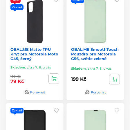
Základ
OBAL:ME Matte TPU
OBAL:ME SmoothTouch
Kryt pro Motorola Moto
Pouzdro pro Motorola
G45, černý
G56, světle zelené
Skladem
,
zítra 7. 8. u vás
Skladem
,
zítra 7. 8. u vás
169 Kč
199 Kč
79 Kč
Porovnat
Porovnat
Základ