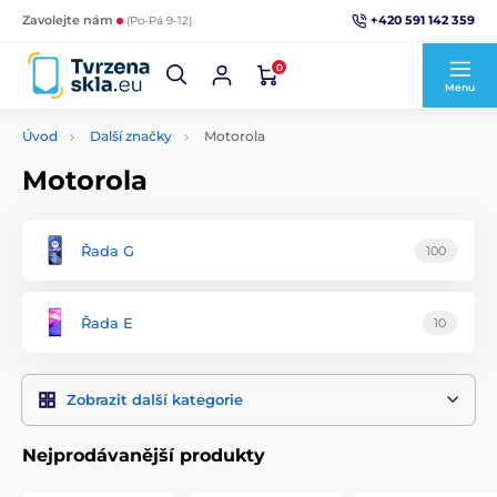
+420 591 142 359
Zavolejte nám
(Po-Pá 9-12)
0
Menu
Úvod
Další značky
Motorola
Motorola
Řada G
100
Řada E
10
Zobrazit další kategorie
Nejprodávanější produkty