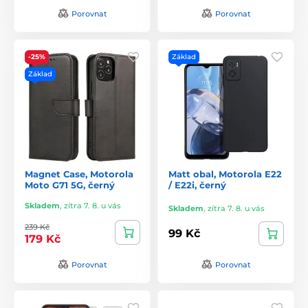
Porovnat
Porovnat
-25%
Základ
Základ
Magnet Case, Motorola
Matt obal, Motorola E22
Moto G71 5G, černý
/ E22i, černý
Skladem
,
zítra 7. 8. u vás
Skladem
,
zítra 7. 8. u vás
239 Kč
99 Kč
179 Kč
Porovnat
Porovnat