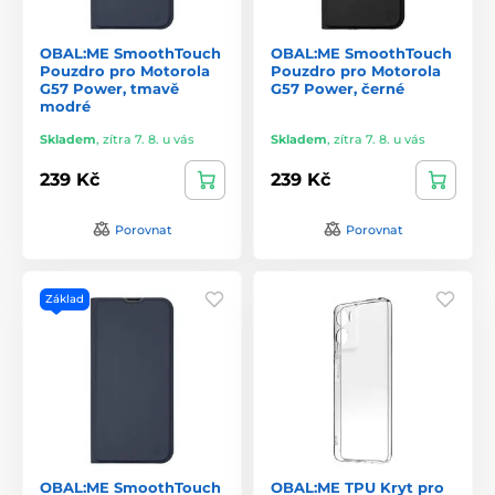
OBAL:ME SmoothTouch
OBAL:ME SmoothTouch
Pouzdro pro Motorola
Pouzdro pro Motorola
G57 Power, tmavě
G57 Power, černé
modré
Skladem
,
zítra 7. 8. u vás
Skladem
,
zítra 7. 8. u vás
239 Kč
239 Kč
Porovnat
Porovnat
Základ
OBAL:ME SmoothTouch
OBAL:ME TPU Kryt pro