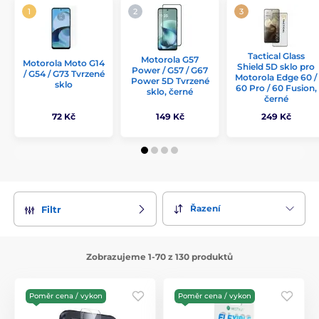
Tactical Glass
Motorola G57
Motorola Moto G14
Shield 5D sklo pro
Power / G57 / G67
/ G54 / G73 Tvrzené
Motorola Edge 60 /
Power 5D Tvrzené
sklo
60 Pro / 60 Fusion,
sklo, černé
černé
72 Kč
149 Kč
249 Kč
Řazení
Filtr
Zobrazujeme 1-70 z 130 produktů
Poměr cena / vykon
Poměr cena / vykon