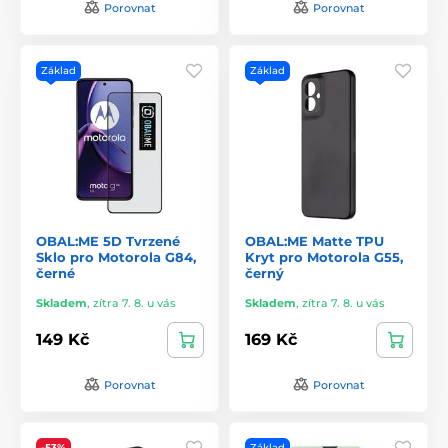
Porovnat
Porovnat
Základ
Základ
OBAL:ME 5D Tvrzené
OBAL:ME Matte TPU
Sklo pro Motorola G84,
Kryt pro Motorola G55,
černé
černý
Skladem
,
zítra 7. 8. u vás
Skladem
,
zítra 7. 8. u vás
149 Kč
169 Kč
Porovnat
Porovnat
-53%
Základ