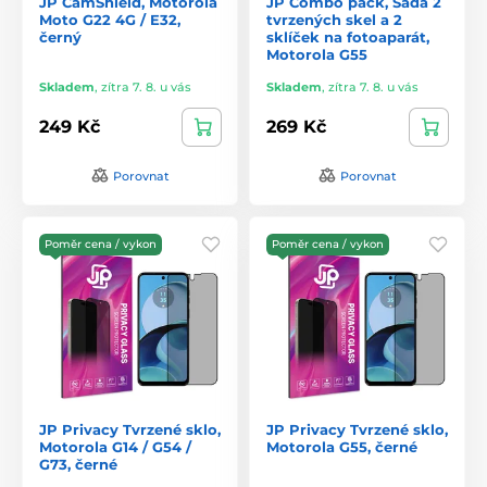
JP CamShield, Motorola
JP Combo pack, Sada 2
Moto G22 4G / E32,
tvrzených skel a 2
černý
sklíček na fotoaparát,
Motorola G55
Skladem
,
zítra 7. 8. u vás
Skladem
,
zítra 7. 8. u vás
249 Kč
269 Kč
Porovnat
Porovnat
Poměr cena / vykon
Poměr cena / vykon
JP Privacy Tvrzené sklo,
JP Privacy Tvrzené sklo,
Motorola G14 / G54 /
Motorola G55, černé
G73, černé