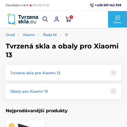
+420 591 142 359
Zavolejte nám
(Po-Pá 9-12)
0
Menu
Úvod
Xiaomi
Řada Mi
13
Tvrzená skla a obaly pro Xiaomi
13
Tvrzená skla pro Xiaomi 13
1
Obaly pro Xiaomi 13
1
Nejprodávanější produkty