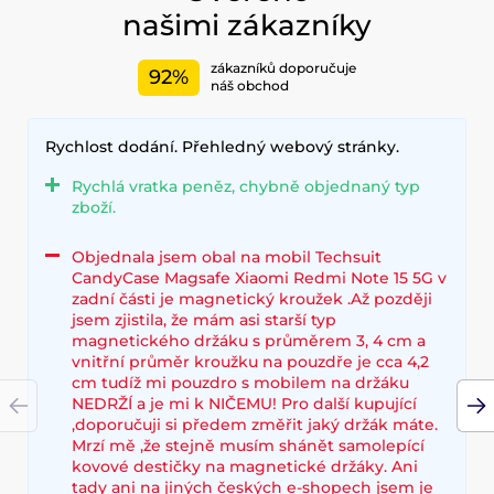
našimi zákazníky
zákazníků doporučuje
92%
náš obchod
Rychlost dodání. Přehledný webový stránky.
Rychlá vratka peněz, chybně objednaný typ
zboží.
Objednala jsem obal na mobil Techsuit
CandyCase Magsafe Xiaomi Redmi Note 15 5G v
zadní části je magnetický kroužek .Až později
jsem zjistila, že mám asi starší typ
magnetického držáku s průměrem 3, 4 cm a
vnitřní průměr kroužku na pouzdře je cca 4,2
cm tudíž mi pouzdro s mobilem na držáku
NEDRŽÍ a je mi k NIČEMU! Pro další kupující
,doporučuji si předem změřit jaký držák máte.
Mrzí mě ,že stejně musím shánět samolepící
kovové destičky na magnetické držáky. Ani
tady ani na jiných českých e-shopech jsem je