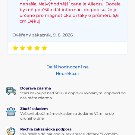
nenašla. Nejvýhodnější cena je Allegru. Docela
by mě potěšilo dát informaci do popisu, že je
určeno pro magnetické držáky o průměru 5,6
cm.Děkuji
Ověřený zákazník, 9. 8. 2026
Další hodnocení na
Heuréka.cz
Doprava zdarma
Stačí nakoupit nad 500,- a dopravu vybranými dopravci od
nás máte zdarma.
Zboží skladem
Veškeré zboží máme skladem a dodáme Vám ho do
druhého dne.
Rychlá zákaznická podpora
Vše řešíme do pár hodin, reklamace, dotazy či výměny