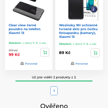
Clear view černé
Wozinsky 9H ochranné
pouzdro na telefon
tvrzené sklo pro čočku
Xiaomi 13
fotoaparátu (kamery),
Xiaomi 13
Skladem
,
v úterý 11. 8. u vás
Skladem
,
v úterý 11. 8. u vás
279 Kč
89 Kč
99 Kč
Porovnat
Porovnat
Už jste viděli 2 produkty z 2.
1
Ověřeno