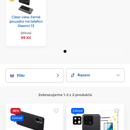
Clear view černé
pouzdro na telefon
Xiaomi 13
279 Kč
99 Kč
Řazení
Filtr
Zobrazujeme 1-2 z 2 produktů
-65%
Základ
Základ