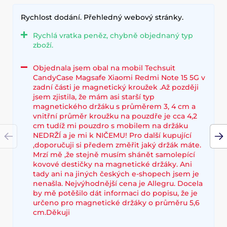
Rychlost dodání. Přehledný webový stránky.
Rychlá vratka peněz, chybně objednaný typ
zboží.
Objednala jsem obal na mobil Techsuit
CandyCase Magsafe Xiaomi Redmi Note 15 5G v
zadní části je magnetický kroužek .Až později
jsem zjistila, že mám asi starší typ
magnetického držáku s průměrem 3, 4 cm a
vnitřní průměr kroužku na pouzdře je cca 4,2
cm tudíž mi pouzdro s mobilem na držáku
NEDRŽÍ a je mi k NIČEMU! Pro další kupující
,doporučuji si předem změřit jaký držák máte.
Mrzí mě ,že stejně musím shánět samolepící
kovové destičky na magnetické držáky. Ani
tady ani na jiných českých e-shopech jsem je
nenašla. Nejvýhodnější cena je Allegru. Docela
by mě potěšilo dát informaci do popisu, že je
určeno pro magnetické držáky o průměru 5,6
cm.Děkuji