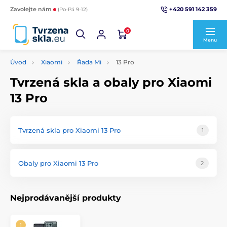
+420 591 142 359
Zavolejte nám
(Po-Pá 9-12)
0
Menu
Úvod
Xiaomi
Řada Mi
13 Pro
Tvrzená skla a obaly pro Xiaomi
13 Pro
Tvrzená skla pro Xiaomi 13 Pro
1
Obaly pro Xiaomi 13 Pro
2
Nejprodávanější produkty