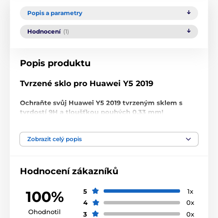
Popis a parametry
Hodnocení
(1)
Popis produktu
Tvrzené sklo pro Huawei Y5 2019
Ochraňte svůj Huawei Y5 2019 tvrzeným sklem s
tvrdostí 9H a tloušťkou pouhých 0,33 mm!
Nenechte se zmást nízkou cenou, toto
ochranné
tvrzené sklo pro Huawei Y5 2019
je prvotřídní kvality.
Zobrazit celý popis
Nejenže s tvrdostí 9H
dokonale ochrání
displej
Vašeho smartphonu
před poškrábáním
nebo
rozbitím
, poskytuje zároveň i
perfektní jasnost
Hodnocení zákazníků
obrazu
,
zachovává citlivost doteků
a výborně
maskuje škrábance
na displeji.
5
1x
100%
Žádné otisky prstů
4
0x
Ohodnotil
3
0x