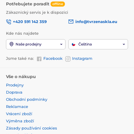
Potřebujete poradit
offline
Zákaznický servis je k dispozici
+420 591 142 359
info@tvrzenaskla.eu
Kde nás najdete
Naše prodejny
Čeština
Jsme také na:
Facebook
Instagram
Vše o nákupu
Prodejny
Doprava
Obchodní podmínky
Reklamace
Vrácení zboží
Výměna zboží
Zásady používání cookies