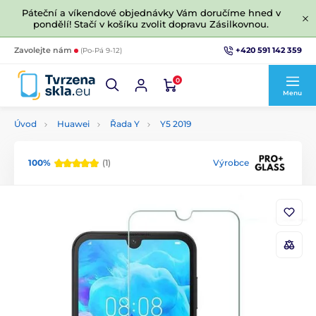
Páteční a víkendové objednávky Vám doručíme hned v
pondělí! Stačí v košíku zvolit dopravu Zásilkovnou.
+420 591 142 359
Zavolejte nám
(Po-Pá 9-12)
0
Menu
Úvod
Huawei
Řada Y
Y5 2019
100%
(1)
Výrobce