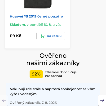
Oproti některým jiným tvrzeným sklům je celý povrch
tvrzeného skla pro Huawei Y5 2019 pokryt adhézním
Huawei Y5 2019 černé pouzdro
lepidlem, což zaručuje
naprosto perfektní přilnavost
po celé ploše
tvrzeného skla. Nehrozí tedy odlepování
Skladem
,
v pondělí 10. 8. u vás
okrajů ochranného skla nebo jejich odchlípnutí.
Obsah balení:
119 Kč
Do košíku
1x ochranné tvrzené sklo
1x suchá utěrka
Ověřeno
1x mokrá utěrka
našimi zákazníky
zákazníků doporučuje
92%
náš obchod
Nakupuji zde stále a naprostá spokojenost se vším
výše uvedeným.
Ověřený zákazník, 7. 8. 2026