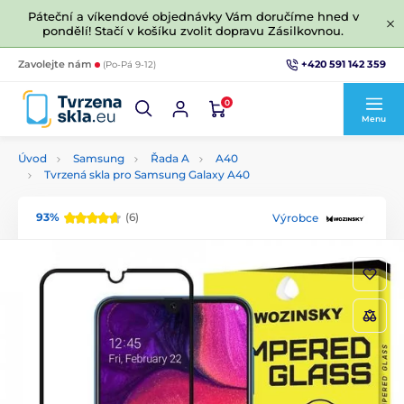
Páteční a víkendové objednávky Vám doručíme hned v
pondělí! Stačí v košíku zvolit dopravu Zásilkovnou.
+420 591 142 359
Zavolejte nám
(Po-Pá 9-12)
0
Menu
Úvod
Samsung
Řada A
A40
Tvrzená skla pro Samsung Galaxy A40
93%
(6)
Výrobce