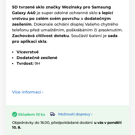
5D tvrzené sklo značky Wozinsky pro Samsung
Galaxy A40
je super odolné ochranné sklo
s lepící
vrstvou po celém svém povrchu
a
dodatečným
zesílením
. Dokonale ochrání displej Vašeho chytrého
telefonu před umaštěním, poškrábáním či prasknutím.
Zachovává citlivost doteku
. Součástí balení je
sada
pro aplikaci skla
.
Vícevrstvé
Dodatečně zesílené
Tvrdost:
9H
Více informací ›
Možnosti dopravy ›
Skladem 10 ks
Objednávky do 16:00, předpokládané dodání:
u vás v pondělí
10. 8.