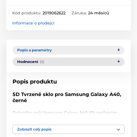
Kód produktu:
2019062622
Záruka:
24 měsíců
Informace o prodejci
Popis a parametry
Hodnocení
(6)
Popis produktu
5D Tvrzené sklo pro Samsung Galaxy A40,
černé
Ochraňte svůj Samsung Galaxy A40 5D zesíleným
tvrzeným sklem značky Wozinsky s tvrdostí 9H!
Ochranné tvrzené sklo Wozinsky 5D Full Glue
je
Zobrazit celý popis
vysoce kvalitní a
dodatečně posílené
tvrzené sklo s