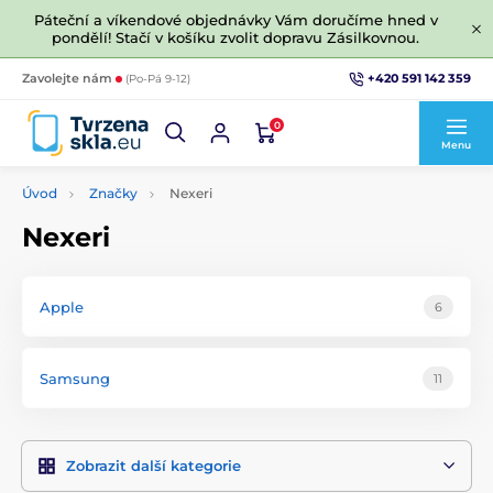
Páteční a víkendové objednávky Vám doručíme hned v
pondělí! Stačí v košíku zvolit dopravu Zásilkovnou.
+420 591 142 359
Zavolejte nám
(Po-Pá 9-12)
0
Menu
Úvod
Značky
Nexeri
Nexeri
Apple
6
Samsung
11
Zobrazit další kategorie