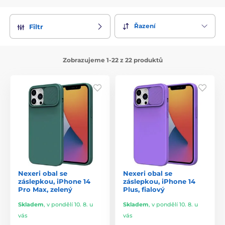
Řazení
Filtr
Zobrazujeme 1-22 z 22 produktů
Nexeri obal se
Nexeri obal se
záslepkou, iPhone 14
záslepkou, iPhone 14
Pro Max, zelený
Plus, fialový
Skladem
,
v pondělí 10. 8. u
Skladem
,
v pondělí 10. 8. u
vás
vás