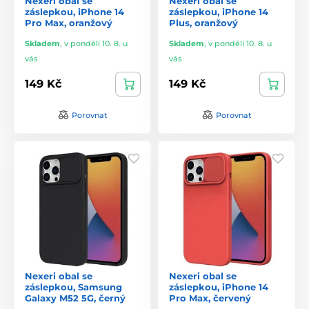
Nexeri obal se
Nexeri obal se
záslepkou, iPhone 14
záslepkou, iPhone 14
Pro Max, oranžový
Plus, oranžový
Skladem
,
v pondělí 10. 8. u
Skladem
,
v pondělí 10. 8. u
vás
vás
149 Kč
149 Kč
Porovnat
Porovnat
Nexeri obal se
Nexeri obal se
záslepkou, Samsung
záslepkou, iPhone 14
Galaxy M52 5G, černý
Pro Max, červený