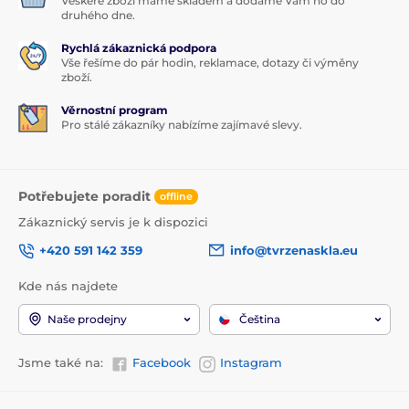
Veškeré zboží máme skladem a dodáme Vám ho do
druhého dne.
Rychlá zákaznická podpora
Vše řešíme do pár hodin, reklamace, dotazy či výměny
zboží.
Věrnostní program
Pro stálé zákazníky nabízíme zajímavé slevy.
Potřebujete poradit
offline
Zákaznický servis je k dispozici
+420 591 142 359
info@tvrzenaskla.eu
Kde nás najdete
Naše prodejny
Čeština
Jsme také na:
Facebook
Instagram