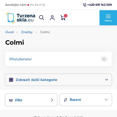
+420 591 142 359
Zavolejte nám
(Po-Pá 9-12)
0
Menu
Úvod
Značky
Colmi
Colmi
Příslušenství
6
Zobrazit další kategorie
Řazení
Filtr