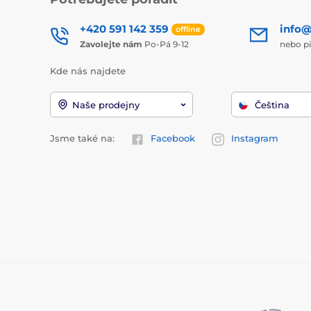
+420 591 142 359
info@
offline
Zavolejte nám
Po-Pá 9-12
nebo p
Kde nás najdete
Naše prodejny
Čeština
Jsme také na:
Facebook
Instagram