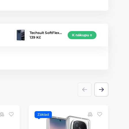
Techsuit SoftFlex…
K nákupu
139 Kč
Základ
Z