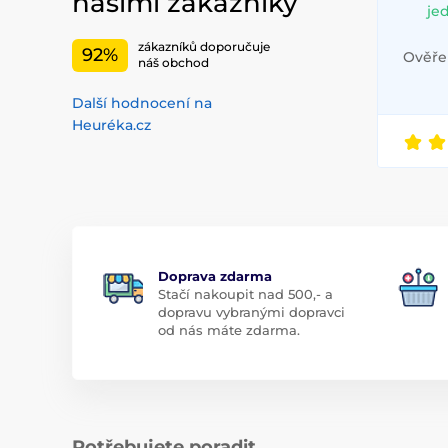
našimi zákazníky
je
zákazníků doporučuje
92%
Ověřen
náš obchod
Další hodnocení na
Heuréka.cz
Doprava zdarma
Stačí nakoupit nad 500,- a
dopravu vybranými dopravci
od nás máte zdarma.
Potřebujete poradit