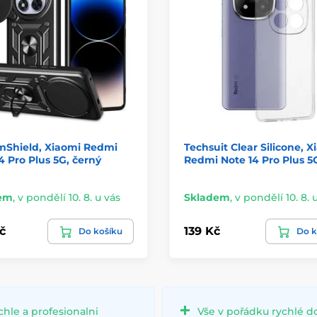
mShield, Xiaomi Redmi
Techsuit Clear Silicone, X
4 Pro Plus 5G, černý
Redmi Note 14 Pro Plus 5
em
,
v pondělí 10. 8. u vás
Skladem
,
v pondělí 10. 8. 
č
139 Kč
Do košíku
Do k
chle a profesionalni
Vše v pořádku rychlé d