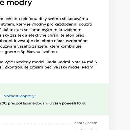
vě modrý
 pro ochranu telefonu díky svému silikonovému
stylem, který je vhodný pro každodenní použití
měkká textura se sametovým mikrovláknem
lský zážitek a efektivně chrání telefon před
rábanci. Investujte do tohoto nárazuvzdorného
oužívání vašeho zařízení, které kombinuje
esignem a špičkovou kvalitou.
 na výše uvedený model. Řada Redmi Note 14 má 5
iší. Zkontrolujte prosím pečlivě jaký model Redmi
Možnosti dopravy ›
16:00, předpokládané dodání:
u vás v pondělí 10. 8.
není skladem