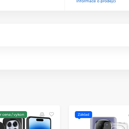
Informace o prodejci
 cena / vykon
Základ