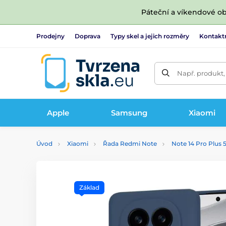
Páteční a víkendové ob
Prodejny
Doprava
Typy skel a jejich rozměry
Kontakt
Např. produkt,
Apple
Samsung
Xiaomi
Úvod
Xiaomi
Řada Redmi Note
Note 14 Pro Plus 
Základ