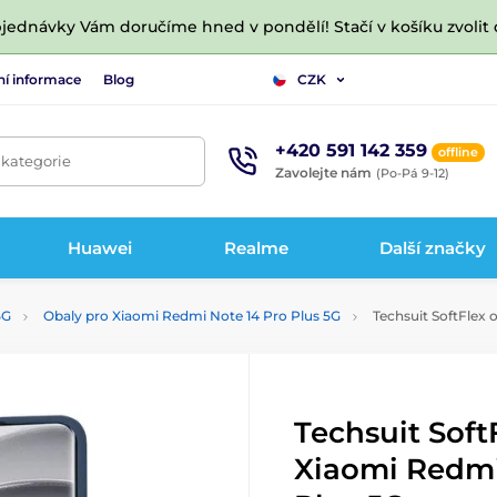
jednávky Vám doručíme hned v pondělí! Stačí v košíku zvolit 
ní informace
Blog
CZK
+420 591 142 359
offline
 kategorie
Zavolejte nám
(Po-Pá 9-12)
Huawei
Realme
Další značky
5G
Obaly pro Xiaomi Redmi Note 14 Pro Plus 5G
Techsuit SoftFlex 
Techsuit Soft
Xiaomi Redmi