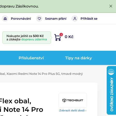
dopravu Zásilkovnou.
Porovnávání
Seznam přání
Přihlásit se
0
Nakupte ještě za
500 Kč
0 Kč
a získejte
dopravu zdarma
Příslušenství
Tipy na dárky
obal, Xiaomi Redmi Note 14 Pro Plus 5G, tmavě modrý
Flex obal,
 Note 14 Pro
Zobrazit další zboží ›