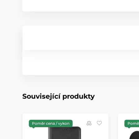
Související produkty
Poměr cena / vykon
Poměr