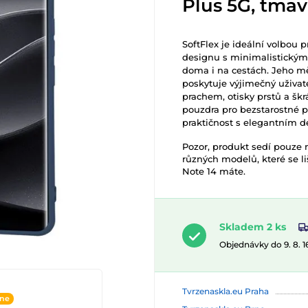
Plus 5G, tma
SoftFlex je ideální volbou
designu s minimalistickým 
doma i na cestách. Jeho 
poskytuje výjimečný uživate
prachem, otisky prstů a šk
pouzdra pro bezstarostné p
praktičnost s elegantním d
Pozor, produkt sedí pouze
různých modelů, které se l
Note 14 máte.
Skladem 2 ks
Objednávky do 9. 8. 
Tvrzenaskla.eu Praha
ine