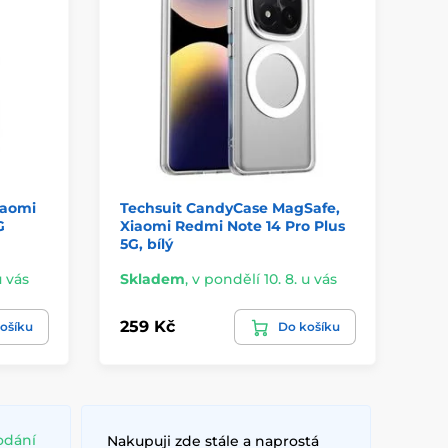
iaomi
Techsuit CandyCase MagSafe,
Te
G
Xiaomi Redmi Note 14 Pro Plus
Xi
5G, bílý
5G,
u vás
Skladem
,
v pondělí 10. 8. u vás
Sk
259 Kč
25
ošíku
Do košíku
odání
Nakupuji zde stále a naprostá