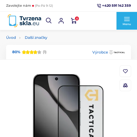
+420 591 142 359
Zavolejte nám
(Po-Pá 9-12)
0
Menu
Úvod
Další značky
80%
(1)
Výrobce