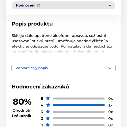
Hodnocení
(1)
Popis produktu
Sklo je dále opatřeno oleofobní úpravou, což brání
usazování otisků prstů, umožňuje snadné čištění a
efektivně odpuzuje vodu. Po instalaci skla nedochází
ke zhoršení dotykových vlastností displeje ani ke
zkreslení barevného podání displeje. V balení najdete
alkoholový ubrousek pro vyčištění a odmaštění
displeje, mikrovláknový hadřík pro dokonalý lesk před
Zobrazit celý popis
instalací a i následně při používání telefonu s již
nalepeným sklem.
Hodnocení zákazníků
My v Tactical máme rádi přírodu, a proto jsou všechny
naše produkty baleny do ekologických krabiček z
5
0x
80%
recyklovaného papíru, minimalizujíc tak negativní
dopad na životní prostředí. Myslete takticky a buďte
4
1x
ECO!
Ohodnotil
3
0x
1 zákazník
.
2
0x
Vlastnosti:
1
0x