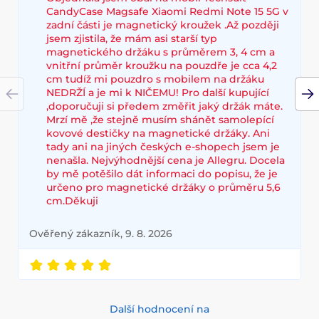
CandyCase Magsafe Xiaomi Redmi Note 15 5G v
zadní části je magnetický kroužek .Až později
jsem zjistila, že mám asi starší typ
magnetického držáku s průměrem 3, 4 cm a
vnitřní průměr kroužku na pouzdře je cca 4,2
cm tudíž mi pouzdro s mobilem na držáku
NEDRŽÍ a je mi k NIČEMU! Pro další kupující
,doporučuji si předem změřit jaký držák máte.
Mrzí mě ,že stejně musím shánět samolepící
kovové destičky na magnetické držáky. Ani
tady ani na jiných českých e-shopech jsem je
nenašla. Nejvýhodnější cena je Allegru. Docela
by mě potěšilo dát informaci do popisu, že je
určeno pro magnetické držáky o průměru 5,6
cm.Děkuji
Ověřený zákazník, 9. 8. 2026
Další hodnocení na