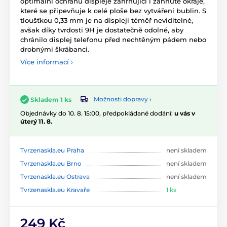
optimální ochranu displeje zahrnující i zahnuté okraje,
které se připevňuje k celé ploše bez vytváření bublin. S
tloušťkou 0,33 mm je na displeji téměř neviditelné,
avšak díky tvrdosti 9H je dostatečně odolné, aby
chránilo displej telefonu před nechtěným pádem nebo
drobnými škrábanci.
Více informací ›
Možnosti dopravy ›
Skladem 1 ks
Objednávky do 10. 8. 15:00, předpokládané dodání:
u vás v
úterý 11. 8.
Tvrzenaskla.eu Praha
není skladem
Tvrzenaskla.eu Brno
není skladem
Tvrzenaskla.eu Ostrava
není skladem
Tvrzenaskla.eu Kravaře
1 ks
249 Kč