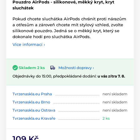
Pouzdro AirPods - silikonové, měkký kryt, kryt
sluchátek
Pokud chcete sluchátka AirPods chránit proti nárazům
a otřesům a zároveň chcete mít stylový vzhled, zvolte
silikonové pouzdro. Jedná se o měkký kryt, který se
dokonale hodí pro sluchátka AirPods.
Více informací ›
Možnosti dopravy ›
Skladem 2 ks
Objednávky do 15:00, předpokládané dodání:
u vás zítra 7. 8.
Tvrzenaskla.eu Praha
není skladem
Tvrzenaskla.eu Brno
není skladem
Tvrzenaskla.eu Ostrava
není skladem
Tvrzenaskla.eu Kravaře
2 ks
109 Kč