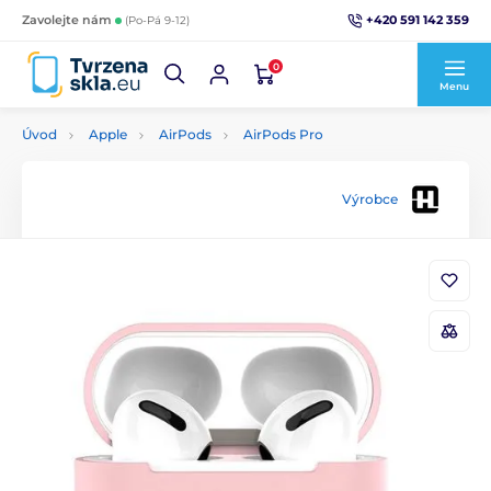
+420 591 142 359
Zavolejte nám
(Po-Pá 9-12)
0
Menu
Úvod
Apple
AirPods
AirPods Pro
Výrobce