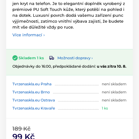
jen kryt na telefon. Je to elegantní doplněk vyrobený z
prémiové PU Soft Touch kůže, který potěší na pohled i
na dotek. Luxusní povrch dodá vašemu zařízení punc
výjimečnosti, zatímco vnitřní výbava zajistí, že budete
mít vše důležité vždy po ruce.
Více informací ›
Možnosti dopravy ›
Skladem 1 ks
Objednávky do 16:00, předpokládané dodání:
u vás zítra 10. 8.
Tvrzenaskla.eu Praha
není skladem
Tvrzenaskla.eu Brno
není skladem
Tvrzenaskla.eu Ostrava
není skladem
Tvrzenaskla.eu Kravaře
1 ks
189 Kč
99 Kč