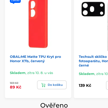
Základ
OBAL:ME Matte TPU Kryt pro
Techsuit sklíčko
Honor X7b, červený
fotoaparátu, Ho
černé
Skladem
,
zítra 10. 8. u vás
Skladem
,
zítra 10
169 Kč
Do košíku
139 Kč
89 Kč
Ověřeno