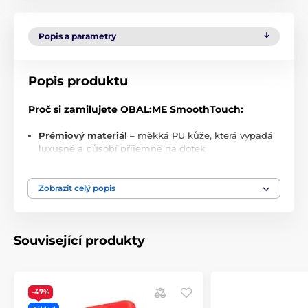
Popis a parametry
Popis produktu
Proč si zamilujete OBAL:ME SmoothTouch:
Prémiový materiál
– měkká PU kůže, která vypadá
luxusně a působí příjemně na dotek
360° ochrana
– spolehlivě chrání váš telefon před
pády, škrábanci i každodenním opotřebením
Zobrazit celý popis
Praktická kapsička
– ideální pro platební kartu,
doklady nebo hotovost
Magnetické zapínání
– bezpečné, ale snadno
Související produkty
otevíratelné
Integrovaný stojánek
– sledujte videa pohodlně,
kdykoli a kdekoli
-47%