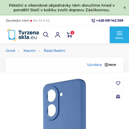
Páteční a víkendové objednávky Vám doručíme hned v
pondělí! Stačí v košíku zvolit dopravu Zásilkovnou.
+420 591 142 359
Zavolejte nám
(Po-Pá 9-12)
0
Menu
Úvod
Xiaomi
Řada Redmi
Výrobce