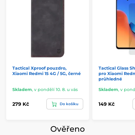
Camera protection - přesné výřezy na čočky
fotoaparátu
Precizní provedení výřezů pro porty
Snadno přístupná tlačítka
Jednoduše nasaditelné i odnímatelné
Tactical Xproof pouzdro,
Tactical Glass Sh
Xiaomi Redmi 15 4G / 5G, černé
pro Xiaomi Redmi
průhledné
Skladem
,
v pondělí 10. 8. u vás
Skladem
,
v pondě
279 Kč
149 Kč
Do košíku
Ověřeno