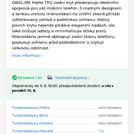
OBAL:ME Matte TPU zadní kryt představuje ideálního
spojence pro váš mobilní telefon. S matným designem
a tenkou vrstvou mikrovláken na vnitřní straně přináší
sofistikovaný vzhled a praktickou ochranu. Matný
povrch krytu nejenže přidává elegantní nádech, ale
také snižuje odrazy a minimalizuje otisky prstů.
Mikrovlákna jemně obklopují zadní stranu telefonu,
poskytují ochranu před poškrábáním a zvyšují
celkovou odolnost.
Více informací ›
Možnosti dopravy ›
Skladem 1 ks
Objednávky do 9. 8. 16:00, předpokládané dodání:
u vás v
pondělí 10. 8.
Tvrzenaskla.eu Praha
není skladem
Tvrzenaskla.eu Brno
není skladem
Tvrzenaskla.eu Ostrava
není skladem
Tvrzenaskla.eu Kravaře
1 ks