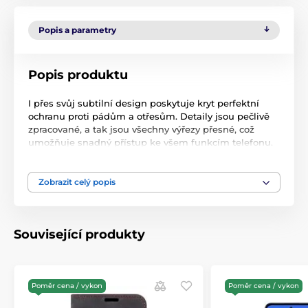
Popis a parametry
Popis produktu
I přes svůj subtilní design poskytuje kryt perfektní
ochranu proti pádům a otřesům. Detaily jsou pečlivě
zpracované, a tak jsou všechny výřezy přesné, což
umožňuje snadný přístup ke všem funkcím telefonu.
Instalace krytu je mimořádně jednoduchá – lze ho
snadno nasadit nacvaknutím a váš telefon je
připraven k používání.
Zobrazit celý popis
Specifikace:
Vyrobeno z TPU materiálu (Termoplastický
Související produkty
polyuretan)
Více barevných variací
Tloušťka 1.5mm
Poměr cena / vykon
Poměr cena / vykon
Hmotnost 25g