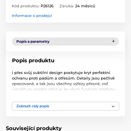
Kód produktu:
P26126
Záruka:
24 měsíců
Informace o prodejci
Popis a parametry
Popis produktu
I přes svůj subtilní design poskytuje kryt perfektní
ochranu proti pádům a otřesům. Detaily jsou pečlivě
zpracované, a tak jsou všechny výřezy přesné, což
umožňuje snadný přístup ke všem funkcím telefonu.
Instalace krytu je mimořádně jednoduchá – lze ho
snadno nasadit nacvaknutím a váš telefon je
připraven k používání.
Zobrazit celý popis
Specifikace:
Vyrobeno z TPU materiálu (Termoplastický
Související produkty