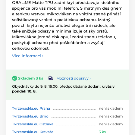
OBAL:ME Matte TPU zadní kryt představuje ideálního
spojence pro váš mobilní telefon. S matným designem
a tenkou vrstvou mikrovláken na vnitřní straně přináší
sofistikovaný vzhled a praktickou ochranu. Matný
povrch krytu nejenže přidává elegantní nádech, ale
také snižuje odrazy a minimalizuje otisky prstů.
Mikrovlákna jemně obklopují zadní stranu telefonu,
poskytují ochranu před poškrábáním a zvyšují
celkovou odolnost.
Více informací ›
Možnosti dopravy ›
Skladem 3 ks
Objednávky do 9. 8. 16:00, předpokládané dodání:
u vás v
pondělí 10. 8.
Tvrzenaskla.eu Praha
není skladem
Tvrzenaskla.eu Brno
není skladem
Tvrzenaskla.eu Ostrava
není skladem
Tvrzenaskla.eu Kravaře
3 ks