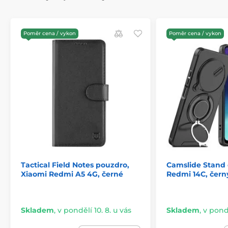
polyuretan)
Více barevných variací
Tloušťka 1.5mm
Poměr cena / vykon
Poměr cena / vykon
Hmotnost 25g
Camera protection - přesné výřezy na čočky
fotoaparátu
Precizní provedení výřezů pro porty
Snadno přístupná tlačítka
Jednoduše nasaditelné i odnímatelné
Tactical Field Notes pouzdro,
Camslide Stand 
Xiaomi Redmi A5 4G, černé
Redmi 14C, čern
Skladem
,
v pondělí 10. 8. u vás
Skladem
,
v pondě